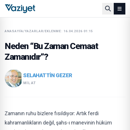
ANASAYFA
/
YAZARLAR
/
EKLENME: 16.04.2026 01:15
Neden “Bu Zaman Cemaat
Zamanıdır”?
SELAHATTIN GEZER
MILAT
Zamanın ruhu bizlere fısıldıyor: Artık ferdi
kahramanlıkların değil, şahs-ı manevinin hüküm