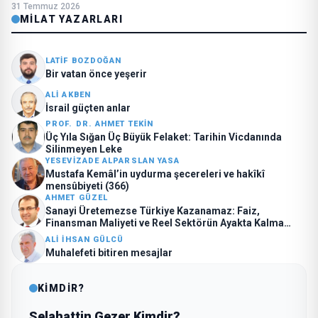
31 Temmuz 2026
MILAT YAZARLARI
LATIF BOZDOĞAN
Bir vatan önce yeşerir
ALI AKBEN
İsrail güçten anlar
PROF. DR. AHMET TEKIN
Üç Yıla Sığan Üç Büyük Felaket: Tarihin Vicdanında
Silinmeyen Leke
YESEVIZADE ALPARSLAN YASA
Mustafa Kemâl’in uydurma şecereleri ve hakîkî
mensûbiyeti (366)
AHMET GÜZEL
Sanayi Üretemezse Türkiye Kazanamaz: Faiz,
Finansman Maliyeti ve Reel Sektörün Ayakta Kalma
Mücadelesi
ALI İHSAN GÜLCÜ
Muhalefeti bitiren mesajlar
KİMDİR?
Selahattin Gezer Kimdir?