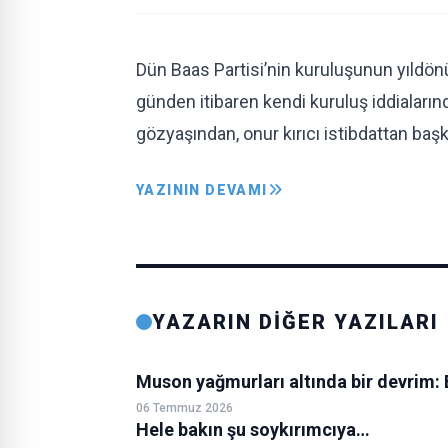
Dün Baas Partisi’nin kuruluşunun yıldö
günden itibaren kendi kuruluş iddialarınd
gözyaşından, onur kırıcı istibdattan baş
YAZININ DEVAMI
YAZARIN DİĞER YAZILARI
Muson yağmurları altında bir devrim: 
06 Temmuz 2026
Hele bakın şu soykırımcıya…