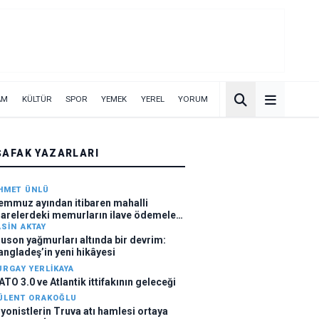
AM
KÜLTÜR
SPOR
YEMEK
YEREL
YORUM
ŞAFAK YAZARLARI
HMET ÜNLÜ
emmuz ayından itibaren mahalli
darelerdeki memurların ilave ödemeleri
ttı
ASIN AKTAY
uson yağmurları altında bir devrim:
angladeş’in yeni hikâyesi
URGAY YERLIKAYA
ATO 3.0 ve Atlantik ittifakının geleceği
ÜLENT ORAKOĞLU
iyonistlerin Truva atı hamlesi ortaya