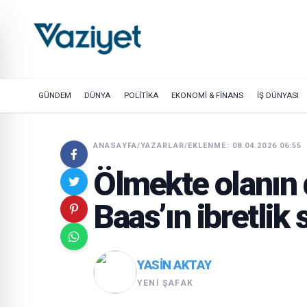
GÜNDEM
DÜNYA
POLİTİKA
EKONOMİ & FİNANS
İŞ DÜNYASI
ANASAYFA
/
YAZARLAR
/
EKLENME: 08.04.2026 06:55
Ölmekte olanın d
Baas’ın ibretlik
YASIN AKTAY
YENI ŞAFAK