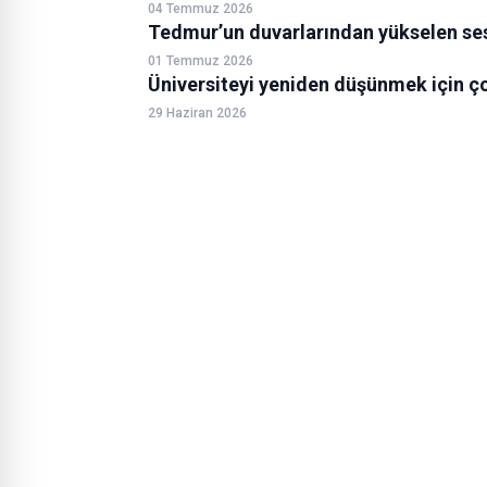
04 Temmuz 2026
Tedmur’un duvarlarından yükselen se
01 Temmuz 2026
Üniversiteyi yeniden düşünmek için ço
29 Haziran 2026