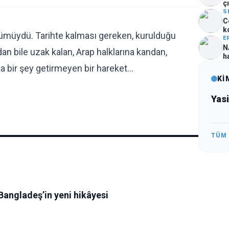
çı
S
C
k
nümüydü. Tarihte kalması gereken, kurulduğu
E
N
an bile uzak kalan, Arap halklarına kandan,
h
ka bir şey getirmeyen bir hareket…
Kİ
Yas
TÜM
Bangladeş’in yeni hikâyesi