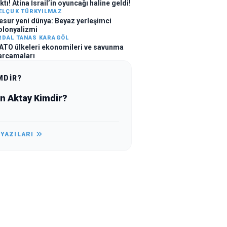
ktı! Atina İsrail’in oyuncağı haline geldi!
ELÇUK TÜRKYILMAZ
esur yeni dünya: Beyaz yerleşimci
olonyalizmi
RDAL TANAS KARAGÖL
ATO ülkeleri ekonomileri ve savunma
arcamaları
MDİR?
in Aktay Kimdir?
 YAZILARI