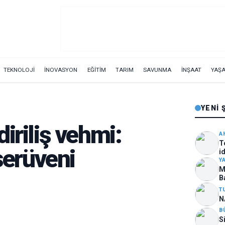
TEKNOLOJİ
İNOVASYON
EĞİTİM
TARIM
SAVUNMA
İNŞAAT
YAŞ
YENI 
iriliş vehmi:
A
T
 serüveni
i
ar
Y
M
B
T
N
B
S