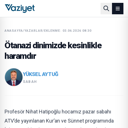
ANASAYFA
/
YAZARLAR
/
EKLENME: 03.06.2026 08:30
Ötanazi dinimizde kesinlikle
haramdır
YÜKSEL AYTUĞ
SABAH
Profesör Nihat Hatipoğlu hocamız pazar sabahı
ATV’de yayınlanan Kur’an ve Sünnet programında