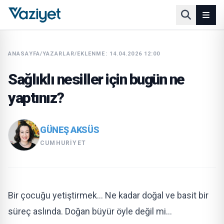
ANASAYFA
/
YAZARLAR
/
EKLENME: 14.04.2026 12:00
Sağlıklı nesiller için bugün ne
yaptınız?
GÜNEŞ AKSÜS
CUMHURIYET
Bir çocuğu yetiştirmek… Ne kadar doğal ve basit bir
süreç aslında. Doğan büyür öyle değil mi…