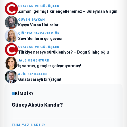
OLAYLAR VE GÖRÜŞLER
Zamanı gelmiş fikir engellenemez – Süleyman Girgin
GÜVEN BAYKAN
Kıyıya Vuran Hatıralar
ÇIĞDEM BAYRAKTAR ÖR
Sevr’ilenlerin çerçevesi
OLAYLAR VE GÖRÜŞLER
Türkiye nereye sürükleniyor? – Doğu Silahçıoğlu
JALE ÖZGENTÜRK
İş varmış, gençler çalışmıyormuş!
ARIF KIZILYALIN
Galatasaraylı kır(z)gın!
KİMDİR?
Güneş Aksüs Kimdir?
TÜM YAZILARI