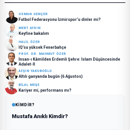
OSMAN GENÇER
Futbol Federasyonu İzmirspor’u dinler mi?
MERT AYDIN
Keyfine bakalım
HALIL ÖZER
IQ’su yüksek Fenerbahçe
PROF. DR. MAHMUT ÖZER
İnsan-ı Kâmilden Erdemli Şehre: İslam Düşüncesinde
Adalet-II
AFŞIN YAKUBOĞLU
Altılı ganyanda bugün (6 Ağustos)
BILAL MEŞE
Kariyer mi, performans mı?
KİMDİR?
Mustafa Anıklı Kimdir?