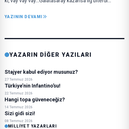
ki, vay vay vay…Galatasaray kazansa lig biterdi…
YAZININ DEVAMI
YAZARIN DİĞER YAZILARI
Stajyer kabul ediyor musunuz?
27 Temmuz 2026
Türkiye’nin Infantino’su!
22 Temmuz 2026
Hangi topa güveneceğiz?
14 Temmuz 2026
Sizi gidi sizi!
08 Temmuz 2026
MILLIYET YAZARLARI