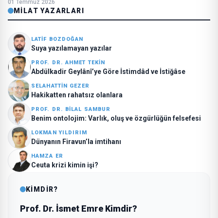
01 Temmuz 2026
MILAT YAZARLARI
LATIF BOZDOĞAN
Suya yazılamayan yazılar
PROF. DR. AHMET TEKIN
Abdülkadir Geylânî’ye Göre İstimdâd ve İstiğâse
SELAHATTIN GEZER
Hakikatten rahatsız olanlara
PROF. DR. BILAL SAMBUR
Benim ontolojim: Varlık, oluş ve özgürlüğün felsefesi
LOKMAN YILDIRIM
Dünyanın Firavun’la imtihanı
HAMZA ER
Ceuta krizi kimin işi?
KİMDİR?
Prof. Dr. İsmet Emre Kimdir?