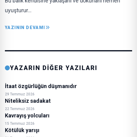
Bu balık kendisine yaklaşanı ve dokunanı hemen
uyuşturur…
YAZININ DEVAMI
YAZARIN DİĞER YAZILARI
İtaat özgürlüğün düşmanıdır
29 Temmuz 2026
Niteliksiz sadakat
22 Temmuz 2026
Kavrayış yolcuları
15 Temmuz 2026
Kötülük yarışı