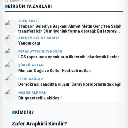
24 Temmuz 2026
BIRGÜN YAZARLARI
EREN TUTEL
Trabzon Belediye Başkanı Ahmet Metin Genç’ten Salah
transferi için 30 milyonluk forma desteği: Bu faturayı
kim ödüyor?
ZEYNEP ALTIOK AKATLI
Yangın çağı
FERAY AYTEKIN AYDOĞAN
LGS raporunda çocukların ilk tercihi akademik liseler
ŞÜKRÜ ASLAN
Munzur Doğa ve Kültür Festivali notları
FIKRI SAĞLAR
Demokrasi sandıkta oluşur, Saray koridorlarında değil
NAZIM ALPMAN
Bir gazetecilik abidesi!
KİMDİR?
Zafer Arapkirli Kimdir?