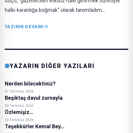
suçu, “gazetecileri etkisiz hale getirmek suretiyle
halkı karanlığa boğmak” olarak tanımladım…
YAZININ DEVAMI
YAZARIN DİĞER YAZILARI
Nerden bilecektiniz?
31 Temmuz 2026
Beşiktaş davul zurnayla
30 Temmuz 2026
Özlemişiz…
24 Temmuz 2026
Teşekkürler Kemal Bey…