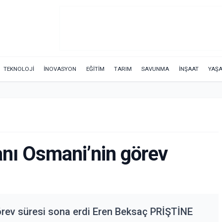
TEKNOLOJİ
İNOVASYON
EĞİTİM
TARIM
SAVUNMA
İNŞAAT
YAŞ
ı Osmani’nin görev
ev süresi sona erdi Eren Beksaç PRİŞTİNE