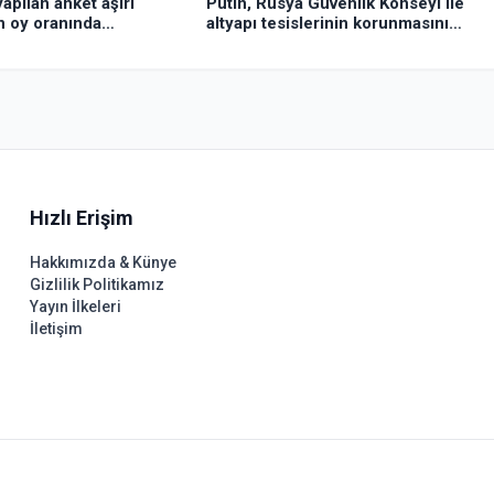
apılan anket aşırı
Putin, Rusya Güvenlik Konseyi ile
n oy oranında
altyapı tesislerinin korunmasını
ürdüğünü gösterdi
görüştü
Hızlı Erişim
Hakkımızda & Künye
Gizlilik Politikamız
Yayın İlkeleri
İletişim