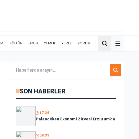
AM
KÜLTÜR
SPOR
YEMEK
YEREL
YORUM
SON HABERLER
17:36
Palandöken Ekonomi Zirvesi Erzurum’da
08:31