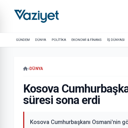
GÜNDEM
DÜNYA
POLİTİKA
EKONOMİ & FİNANS
İŞ DÜNYASI
DÜNYA
Kosova Cumhurbaşkan
süresi sona erdi
Kosova Cumhurbaşkanı Osmani'nin gör