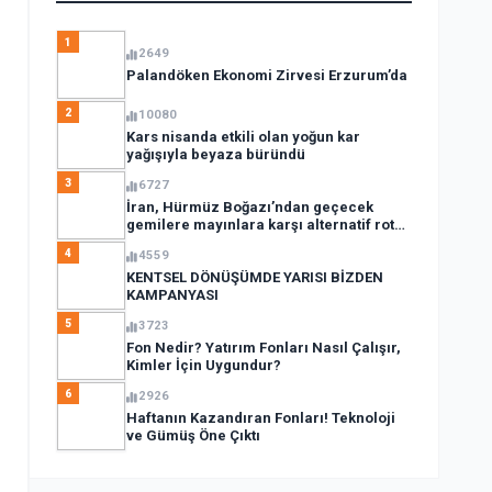
1
2649
Palandöken Ekonomi Zirvesi Erzurum’da
2
10080
Kars nisanda etkili olan yoğun kar
yağışıyla beyaza büründü
3
6727
İran, Hürmüz Boğazı’ndan geçecek
gemilere mayınlara karşı alternatif rota
açıkladı
4
4559
KENTSEL DÖNÜŞÜMDE YARISI BİZDEN
KAMPANYASI
5
3723
Fon Nedir? Yatırım Fonları Nasıl Çalışır,
Kimler İçin Uygundur?
6
2926
Haftanın Kazandıran Fonları! Teknoloji
ve Gümüş Öne Çıktı