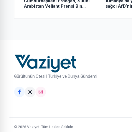
Cumhurbaşkanı Erdoğan, Suudi
Almanya’da y
Arabistan Veliaht Prensi Bin
sağcı AfD’ni
Selman ile bir araya geldi
yükselişin s
Gürültünün Ötesi | Türkiye ve Dünya Gündemi
© 2026 Vaziyet. Tüm Hakları Saklıdır.