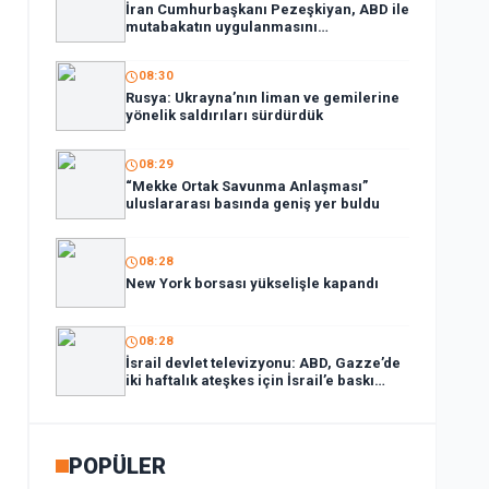
İran Cumhurbaşkanı Pezeşkiyan, ABD ile
mutabakatın uygulanmasını
desteklediklerini söyledi:
08:30
Rusya: Ukrayna’nın liman ve gemilerine
yönelik saldırıları sürdürdük
08:29
“Mekke Ortak Savunma Anlaşması”
uluslararası basında geniş yer buldu
08:28
New York borsası yükselişle kapandı
08:28
İsrail devlet televizyonu: ABD, Gazze’de
iki haftalık ateşkes için İsrail’e baskı
yapıyor
POPÜLER