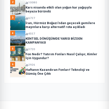
2
10080
Kars nisanda etkili olan yoğun kar yağışıyla
beyaza büründü
3
6727
İran, Hürmüz Boğazı’ndan geçecek gemilere
mayınlara karşı alternatif rota açıkladı
4
4557
KENTSEL DÖNÜŞÜMDE YARISI BİZDEN
KAMPANYASI
5
3720
Fon Nedir? Yatırım Fonları Nasıl Çalışır, Kimler
İçin Uygundur?
6
2926
Haftanın Kazandıran Fonları! Teknoloji ve
Gümüş Öne Çıktı