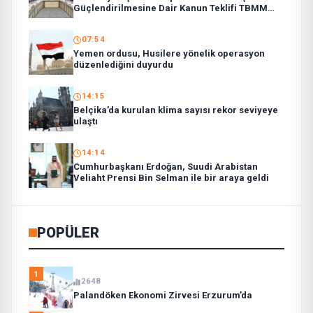
Güçlendirilmesine Dair Kanun Teklifi TBMM
Adalet Komisyonunda
07:54
Yemen ordusu, Husilere yönelik operasyon
düzenlediğini duyurdu
14:15
Belçika’da kurulan klima sayısı rekor seviyeye
ulaştı
14:14
Cumhurbaşkanı Erdoğan, Suudi Arabistan
Veliaht Prensi Bin Selman ile bir araya geldi
POPÜLER
1
2648
Palandöken Ekonomi Zirvesi Erzurum’da