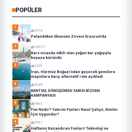
POPÜLER
1
2616
Palandöken Ekonomi Zirvesi Erzurum’da
2
10077
Kars nisanda etkili olan yoğun kar yağışıyla
beyaza büründü
3
6725
İran, Hürmüz Boğazı’ndan geçecek gemilere
mayınlara karşı alternatif rota açıkladı
4
4528
KENTSEL DÖNÜŞÜMDE YARISI BİZDEN
KAMPANYASI
5
3652
Fon Nedir? Yatırım Fonları Nasıl Çalışır, Kimler
İçin Uygundur?
6
2921
Haftanın Kazandıran Fonları! Teknoloji ve