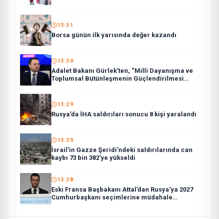
13:31
Borsa günün ilk yarısında değer kazandı
13:30
Adalet Bakanı Gürlek’ten, “Milli Dayanışma ve
Toplumsal Bütünleşmenin Güçlendirilmesi
Kanun Teklifi”ne ilişkin paylaşım:
13:29
Rusya’da İHA saldırıları sonucu 8 kişi yaralandı
13:29
İsrail’in Gazze Şeridi’ndeki saldırılarında can
kaybı 73 bin 382’ye yükseldi
13:28
Eski Fransa Başbakanı Attal’dan Rusya’ya 2027
Cumhurbaşkanı seçimlerine müdahale
suçlaması: