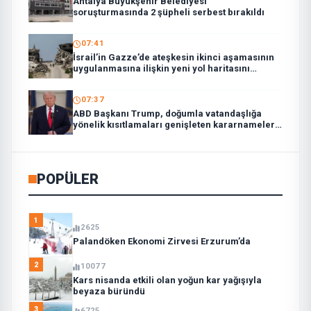
Antalya Büyükşehir Belediyesi
soruşturmasında 2 şüpheli serbest bırakıldı
07:41
İsrail’in Gazze’de ateşkesin ikinci aşamasının
uygulanmasına ilişkin yeni yol haritasını
reddettiği bildirildi
07:37
ABD Başkanı Trump, doğumla vatandaşlığa
yönelik kısıtlamaları genişleten kararnameler
imzaladı
POPÜLER
1
2625
Palandöken Ekonomi Zirvesi Erzurum’da
2
10077
Kars nisanda etkili olan yoğun kar yağışıyla
beyaza büründü
3
6725