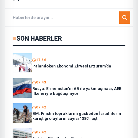
SON HABERLER
17:36
Palandöken Ekonomi Zirvesi Erzurum’da
07:43
Rusya: Ermenistan’ın AB ile yakınlaşması, AEB
ilkeleriyle bağdaşmıyor
07:42
BM: Filistin topraklarını gasbeden İsraillilerin
karıştığı olayların sayısı 1380’i aştı
07:42