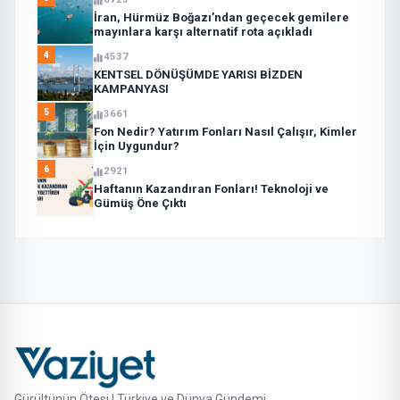
İran, Hürmüz Boğazı’ndan geçecek gemilere
mayınlara karşı alternatif rota açıkladı
4
4537
KENTSEL DÖNÜŞÜMDE YARISI BİZDEN
KAMPANYASI
5
3661
Fon Nedir? Yatırım Fonları Nasıl Çalışır, Kimler
İçin Uygundur?
6
2921
Haftanın Kazandıran Fonları! Teknoloji ve
Gümüş Öne Çıktı
Gürültünün Ötesi | Türkiye ve Dünya Gündemi