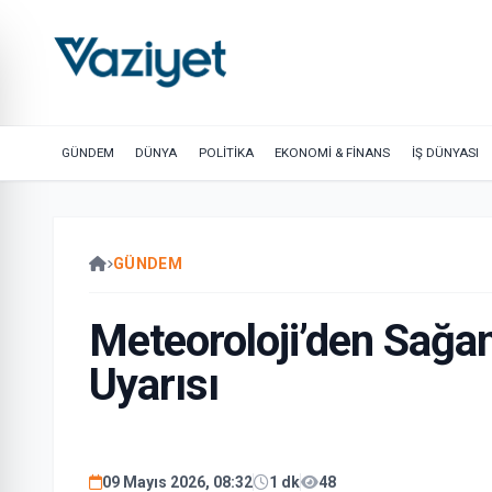
GÜNDEM
DÜNYA
POLİTİKA
EKONOMİ & FİNANS
İŞ DÜNYASI
GÜNDEM
Meteoroloji’den Sağa
Uyarısı
09 Mayıs 2026, 08:32
1 dk
48