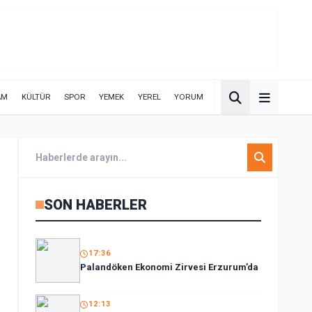
AM
KÜLTÜR
SPOR
YEMEK
YEREL
YORUM
SON HABERLER
17:36
Palandöken Ekonomi Zirvesi Erzurum’da
12:13