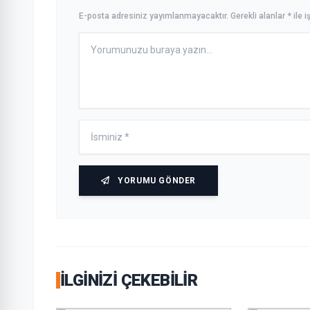
E-posta adresiniz yayımlanmayacaktır. Gerekli alanlar * ile iş
YORUMU GÖNDER
İLGINIZI ÇEKEBILIR