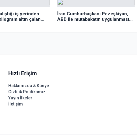
alıştığı iş yerinden
İran Cumhurbaşkanı Pezeşkiyan,
kilogram altın çalan
ABD ile mutabakatın uygulanmasını
klandı
desteklediklerini söyledi:
Hızlı Erişim
Hakkımızda & Künye
Gizlilik Politikamız
Yayın İlkeleri
İletişim