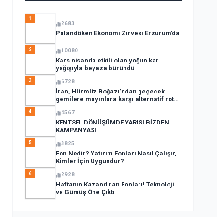
1
2683
Palandöken Ekonomi Zirvesi Erzurum’da
2
10080
Kars nisanda etkili olan yoğun kar
yağışıyla beyaza büründü
3
6728
İran, Hürmüz Boğazı’ndan geçecek
gemilere mayınlara karşı alternatif rota
açıkladı
4
4567
KENTSEL DÖNÜŞÜMDE YARISI BİZDEN
KAMPANYASI
5
3825
Fon Nedir? Yatırım Fonları Nasıl Çalışır,
Kimler İçin Uygundur?
6
2928
Haftanın Kazandıran Fonları! Teknoloji
ve Gümüş Öne Çıktı