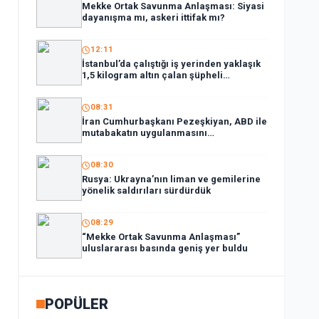
Mekke Ortak Savunma Anlaşması: Siyasi
dayanışma mı, askeri ittifak mı?
12:11
İstanbul’da çalıştığı iş yerinden yaklaşık
1,5 kilogram altın çalan şüpheli
tutuklandı
08:31
İran Cumhurbaşkanı Pezeşkiyan, ABD ile
mutabakatın uygulanmasını
desteklediklerini söyledi:
08:30
Rusya: Ukrayna’nın liman ve gemilerine
yönelik saldırıları sürdürdük
08:29
“Mekke Ortak Savunma Anlaşması”
uluslararası basında geniş yer buldu
POPÜLER