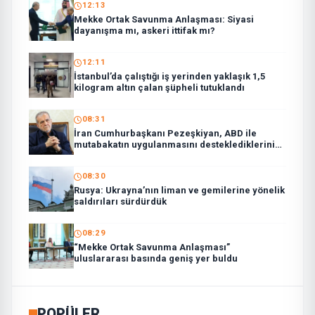
12:13
Mekke Ortak Savunma Anlaşması: Siyasi
dayanışma mı, askeri ittifak mı?
12:11
İstanbul’da çalıştığı iş yerinden yaklaşık 1,5
kilogram altın çalan şüpheli tutuklandı
08:31
İran Cumhurbaşkanı Pezeşkiyan, ABD ile
mutabakatın uygulanmasını desteklediklerini
söyledi:
08:30
Rusya: Ukrayna’nın liman ve gemilerine yönelik
saldırıları sürdürdük
08:29
“Mekke Ortak Savunma Anlaşması”
uluslararası basında geniş yer buldu
POPÜLER