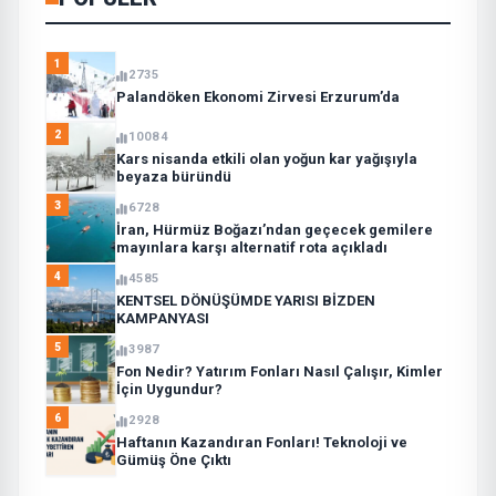
1
2735
Palandöken Ekonomi Zirvesi Erzurum’da
2
10084
Kars nisanda etkili olan yoğun kar yağışıyla
beyaza büründü
3
6728
İran, Hürmüz Boğazı’ndan geçecek gemilere
mayınlara karşı alternatif rota açıkladı
4
4585
KENTSEL DÖNÜŞÜMDE YARISI BİZDEN
KAMPANYASI
5
3987
Fon Nedir? Yatırım Fonları Nasıl Çalışır, Kimler
İçin Uygundur?
6
2928
Haftanın Kazandıran Fonları! Teknoloji ve
Gümüş Öne Çıktı