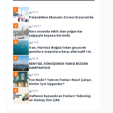
1
2613
Palandöken Ekonomi Zirvesi Erzurum’da
2
10077
Kars nisanda etkili olan yoğun kar
yağışıyla beyaza büründü
3
6725
İran, Hürmüz Boğazı’ndan geçecek
gemilere mayınlara karşı alternatif rota
açıkladı
4
4525
KENTSEL DÖNÜŞÜMDE YARISI BİZDEN
KAMPANYASI
5
3649
Fon Nedir? Yatırım Fonları Nasıl Çalışır,
Kimler İçin Uygundur?
6
2921
Haftanın Kazandıran Fonları! Teknoloji
ve Gümüş Öne Çıktı