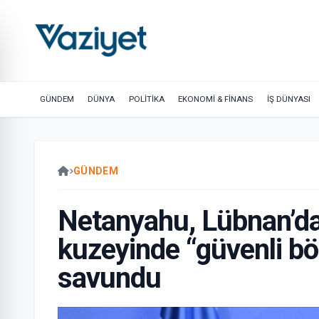
GÜNDEM
DÜNYA
POLİTİKA
EKONOMİ & FİNANS
İŞ DÜNYASI
GÜNDEM
Netanyahu, Lübnan’dan
kuzeyinde “güvenli bö
savundu