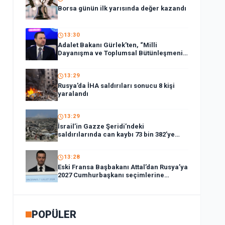
Borsa günün ilk yarısında değer kazandı
13:30
Adalet Bakanı Gürlek’ten, “Milli
Dayanışma ve Toplumsal Bütünleşmenin
Güçlendirilmesi Kanun Teklifi”ne ilişkin
paylaşım:
13:29
Rusya’da İHA saldırıları sonucu 8 kişi
yaralandı
13:29
İsrail’in Gazze Şeridi’ndeki
saldırılarında can kaybı 73 bin 382’ye
yükseldi
13:28
Eski Fransa Başbakanı Attal’dan Rusya’ya
2027 Cumhurbaşkanı seçimlerine
müdahale suçlaması:
POPÜLER