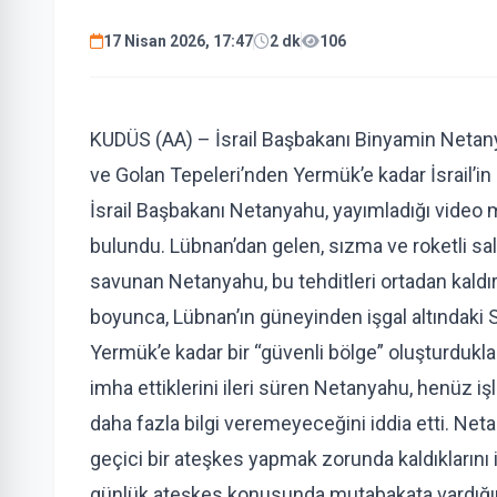
17 Nisan 2026, 17:47
2 dk
106
KUDÜS (AA) – İsrail Başbakanı Binyamin Netan
ve Golan Tepeleri’nden Yermük’e kadar İsrail’in 
İsrail Başbakanı Netanyahu, yayımladığı video m
bulundu. Lübnan’dan gelen, sızma ve roketli sald
savunan Netanyahu, bu tehditleri ortadan kaldırdı
boyunca, Lübnan’ın güneyinden işgal altındaki 
Yermük’e kadar bir “güvenli bölge” oluşturduklar
imha ettiklerini ileri süren Netanyahu, henüz iş
daha fazla bilgi veremeyeceğini iddia etti. Ne
geçici bir ateşkes yapmak zorunda kaldıklarını i
günlük ateşkes konusunda mutabakata vardığını