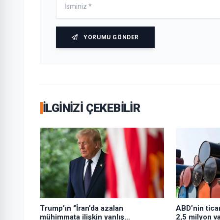
YORUMU GÖNDER
İLGINIZI ÇEKEBILIR
Trump’ın “İran’da azalan
ABD’nin ticar
mühimmata ilişkin yanlış
2,5 milyon var