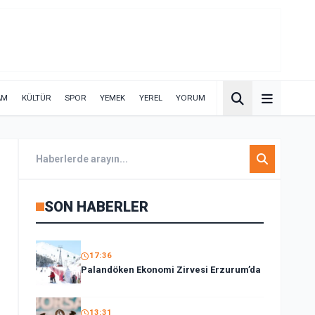
AM
KÜLTÜR
SPOR
YEMEK
YEREL
YORUM
SON HABERLER
17:36
Palandöken Ekonomi Zirvesi Erzurum’da
13:31