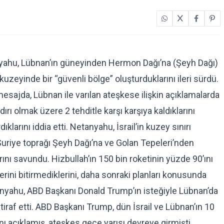
yahu, Lübnan’ın güneyinden Hermon Dağı’na (Şeyh Dağı)
kuzeyinde bir “güvenli bölge” oluşturduklarını ileri sürdü.
esajda, Lübnan ile varılan ateşkese ilişkin açıklamalarda
ırı olmak üzere 2 tehditle karşı karşıya kaldıklarını
klarını iddia etti. Netanyahu, İsrail’in kuzey sınırı
Suriye toprağı Şeyh Dağı’na ve Golan Tepeleri’nden
ını savundu. Hizbullah’ın 150 bin roketinin yüzde 90’ını
lerini bitirmediklerini, daha sonraki planları konusunda
tanyahu, ABD Başkanı Donald Trump’ın isteğiyle Lübnan’da
tiraf etti. ABD Başkanı Trump, dün İsrail ve Lübnan’ın 10
 açıklamış, ateşkes gece yarısı devreye girmişti.