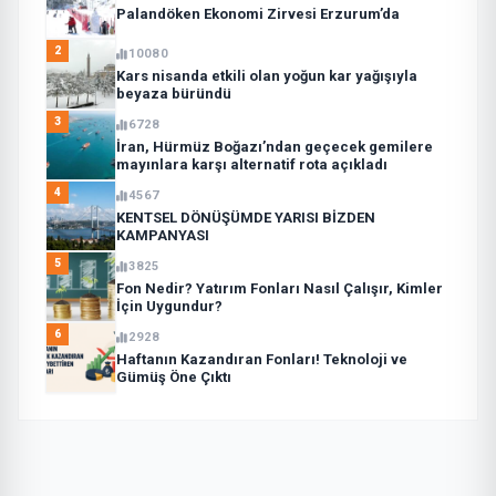
Palandöken Ekonomi Zirvesi Erzurum’da
2
10080
Kars nisanda etkili olan yoğun kar yağışıyla
beyaza büründü
3
6728
İran, Hürmüz Boğazı’ndan geçecek gemilere
mayınlara karşı alternatif rota açıkladı
4
4567
KENTSEL DÖNÜŞÜMDE YARISI BİZDEN
KAMPANYASI
5
3825
Fon Nedir? Yatırım Fonları Nasıl Çalışır, Kimler
İçin Uygundur?
6
2928
Haftanın Kazandıran Fonları! Teknoloji ve
Gümüş Öne Çıktı