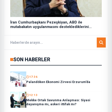
İran Cumhurbaşkanı Pezeşkiyan, ABD ile
mutabakatın uygulanmasını desteklediklerini
söyledi:
SON HABERLER
17:36
Palandöken Ekonomi Zirvesi Erzurum’da
12:13
Mekke Ortak Savunma Anlaşması: Siyasi
dayanışma mı, askeri ittifak mı?