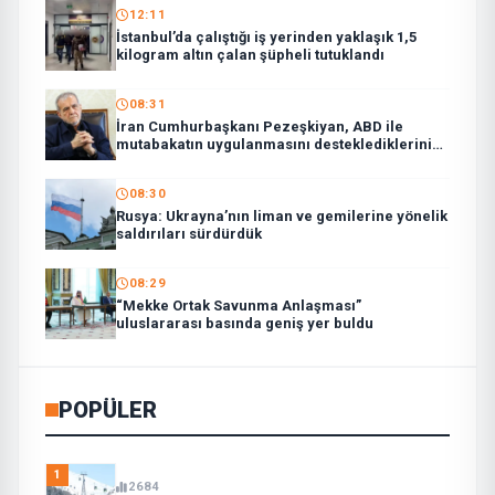
12:11
İstanbul’da çalıştığı iş yerinden yaklaşık 1,5
kilogram altın çalan şüpheli tutuklandı
08:31
İran Cumhurbaşkanı Pezeşkiyan, ABD ile
mutabakatın uygulanmasını desteklediklerini
söyledi:
08:30
Rusya: Ukrayna’nın liman ve gemilerine yönelik
saldırıları sürdürdük
08:29
“Mekke Ortak Savunma Anlaşması”
uluslararası basında geniş yer buldu
POPÜLER
1
2684