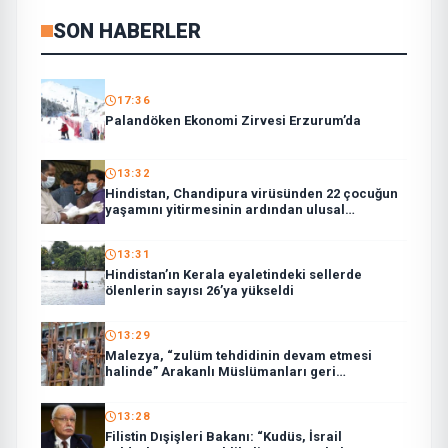
SON HABERLER
17:36
Palandöken Ekonomi Zirvesi Erzurum’da
13:32
Hindistan, Chandipura virüsünden 22 çocuğun
yaşamını yitirmesinin ardından ulusal
müdahale ekibi görevlendirdi
13:31
Hindistan’ın Kerala eyaletindeki sellerde
ölenlerin sayısı 26’ya yükseldi
13:29
Malezya, “zulüm tehdidinin devam etmesi
halinde” Arakanlı Müslümanları geri
göndermeyecek
13:28
Filistin Dışişleri Bakanı: “Kudüs, İsrail