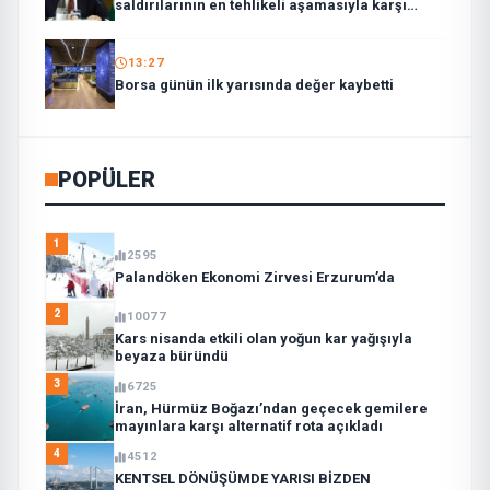
saldırılarının en tehlikeli aşamasıyla karşı
karşıya”
13:27
Borsa günün ilk yarısında değer kaybetti
POPÜLER
1
2595
Palandöken Ekonomi Zirvesi Erzurum’da
2
10077
Kars nisanda etkili olan yoğun kar yağışıyla
beyaza büründü
3
6725
İran, Hürmüz Boğazı’ndan geçecek gemilere
mayınlara karşı alternatif rota açıkladı
4
4512
KENTSEL DÖNÜŞÜMDE YARISI BİZDEN