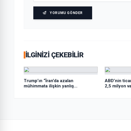
YORUMU GÖNDER
İLGINIZI ÇEKEBILIR
Trump’ın “İran’da azalan
ABD’nin ticar
mühimmata ilişkin yanlış
2,5 milyon var
yönlendirildiği” gerekçesiyle
Hegseth’e sert çıktığı iddiası