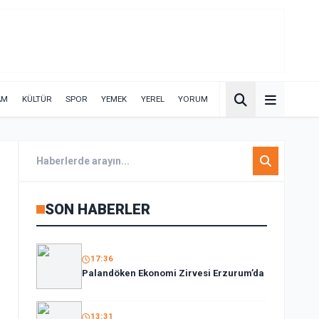
AM
KÜLTÜR
SPOR
YEMEK
YEREL
YORUM
SON HABERLER
17:36
Palandöken Ekonomi Zirvesi Erzurum’da
13:31