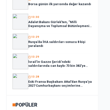
Borsa günün ilk yarısında değer kazandı
13:30
Adalet Bakanı Gürlek’ten, “Milli
Dayanışma ve Toplumsal Bütünleşmenin
Güçlendirilmesi Kanun Teklifi”ne ilişkin
paylaşım:
13:29
Rusya’da İHA saldırıları sonucu 8 kişi
yaralandı
13:29
İsrail’in Gazze Şeridi’ndeki
saldırılarında can kaybı 73 bin 382’ye
yükseldi
13:28
Eski Fransa Başbakanı Attal’dan Rusya’ya
2027 Cumhurbaşkanı seçimlerine
müdahale suçlaması:
POPÜLER