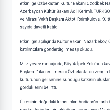
etkinliğe Özbekistan Kültür Bakanı Ozodbek N
Azerbaycan Kültür Bakanı Adil Kerimli, TÜRKSOY
ve Mirası Vakfı Başkanı Aktotı Raimkulova, Kül
sayıda davetli katıldı.
Etkinliğin açılışında Kültür Bakanı Nazarbeko
katılımcılara gönderdiği mesajı okudu.
Mirziyoyev mesajında, Büyük İpek Yolu’nun kav
Başkenti” ilan edilmesini Özbekistan’ın zengin t
kültürünün gelişimine sunduğu katkının uluslara
gördüklerini belirtti.
Ülkesinin doğudaki kapısı olan Andican’ın tarih
merkezlerinden biri olduğunu vurgulayan Mirz