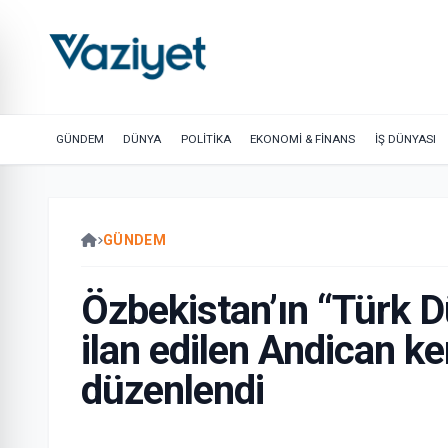
GÜNDEM
DÜNYA
POLİTİKA
EKONOMİ & FİNANS
İŞ DÜNYASI
GÜNDEM
Özbekistan’ın “Türk D
ilan edilen Andican ke
düzenlendi