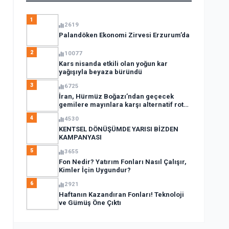
1
2619
Palandöken Ekonomi Zirvesi Erzurum’da
2
10077
Kars nisanda etkili olan yoğun kar
yağışıyla beyaza büründü
3
6725
İran, Hürmüz Boğazı’ndan geçecek
gemilere mayınlara karşı alternatif rota
açıkladı
4
4530
KENTSEL DÖNÜŞÜMDE YARISI BİZDEN
KAMPANYASI
5
3655
Fon Nedir? Yatırım Fonları Nasıl Çalışır,
Kimler İçin Uygundur?
6
2921
Haftanın Kazandıran Fonları! Teknoloji
ve Gümüş Öne Çıktı