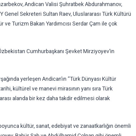
azarbekov, Andican Valisi Şuhratbek Abdurahmanov,
 Genel Sekreteri Sultan Raev, Uluslararası Türk Kültürü
tür ve Turizm Bakan Yardımcısı Serdar Çam ile çok
v, Özbekistan Cumhurbaşkanı Şevket Mirziyoyev’in
şağında yerleşen Andican’ın “Türk Dünyası Kültür
arihi, kültürel ve manevi mirasının yanı sıra Türk
rası alanda bir kez daha takdir edilmesi olarak
 boyunca kültür, sanat, edebiyat ve zanaatkarlığın önemli
iyoyev, Babür Şah ve Abdülhamid Çolpan gibi önemli