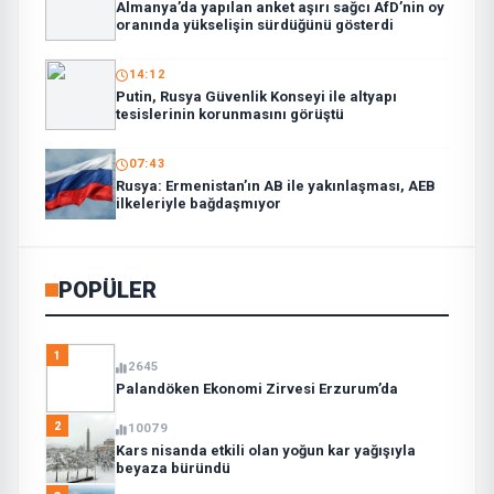
Almanya’da yapılan anket aşırı sağcı AfD’nin oy
oranında yükselişin sürdüğünü gösterdi
14:12
Putin, Rusya Güvenlik Konseyi ile altyapı
tesislerinin korunmasını görüştü
07:43
Rusya: Ermenistan’ın AB ile yakınlaşması, AEB
ilkeleriyle bağdaşmıyor
POPÜLER
1
2645
Palandöken Ekonomi Zirvesi Erzurum’da
2
10079
Kars nisanda etkili olan yoğun kar yağışıyla
beyaza büründü