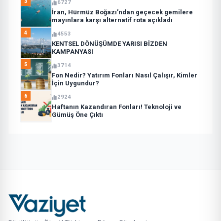
3
6727
İran, Hürmüz Boğazı’ndan geçecek gemilere
mayınlara karşı alternatif rota açıkladı
4
4553
KENTSEL DÖNÜŞÜMDE YARISI BİZDEN
KAMPANYASI
5
3714
Fon Nedir? Yatırım Fonları Nasıl Çalışır, Kimler
İçin Uygundur?
6
2924
Haftanın Kazandıran Fonları! Teknoloji ve
Gümüş Öne Çıktı