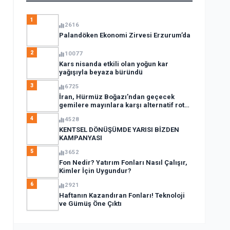
1
2616
Palandöken Ekonomi Zirvesi Erzurum’da
2
10077
Kars nisanda etkili olan yoğun kar
yağışıyla beyaza büründü
3
6725
İran, Hürmüz Boğazı’ndan geçecek
gemilere mayınlara karşı alternatif rota
açıkladı
4
4528
KENTSEL DÖNÜŞÜMDE YARISI BİZDEN
KAMPANYASI
5
3652
Fon Nedir? Yatırım Fonları Nasıl Çalışır,
Kimler İçin Uygundur?
6
2921
Haftanın Kazandıran Fonları! Teknoloji
ve Gümüş Öne Çıktı