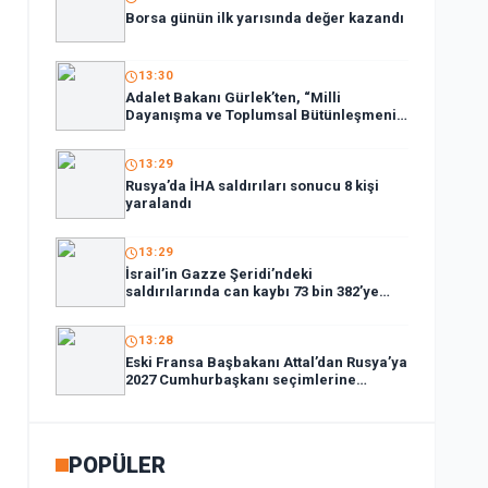
Borsa günün ilk yarısında değer kazandı
13:30
Adalet Bakanı Gürlek’ten, “Milli
Dayanışma ve Toplumsal Bütünleşmenin
Güçlendirilmesi Kanun Teklifi”ne ilişkin
paylaşım:
13:29
Rusya’da İHA saldırıları sonucu 8 kişi
yaralandı
13:29
İsrail’in Gazze Şeridi’ndeki
saldırılarında can kaybı 73 bin 382’ye
yükseldi
13:28
Eski Fransa Başbakanı Attal’dan Rusya’ya
2027 Cumhurbaşkanı seçimlerine
müdahale suçlaması:
POPÜLER