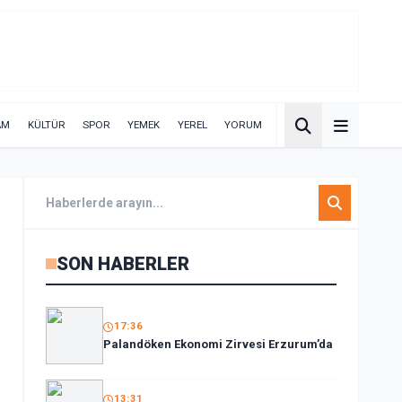
AM
KÜLTÜR
SPOR
YEMEK
YEREL
YORUM
SON HABERLER
17:36
Palandöken Ekonomi Zirvesi Erzurum’da
13:31