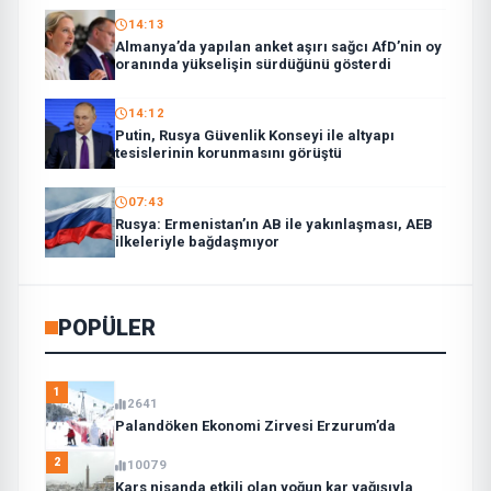
14:13
Almanya’da yapılan anket aşırı sağcı AfD’nin oy
oranında yükselişin sürdüğünü gösterdi
14:12
Putin, Rusya Güvenlik Konseyi ile altyapı
tesislerinin korunmasını görüştü
07:43
Rusya: Ermenistan’ın AB ile yakınlaşması, AEB
ilkeleriyle bağdaşmıyor
POPÜLER
1
2641
Palandöken Ekonomi Zirvesi Erzurum’da
2
10079
Kars nisanda etkili olan yoğun kar yağışıyla