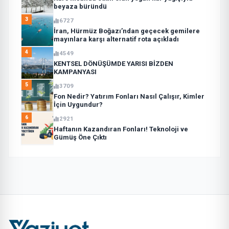
beyaza büründü
3
6727
İran, Hürmüz Boğazı’ndan geçecek gemilere
mayınlara karşı alternatif rota açıkladı
4
4549
KENTSEL DÖNÜŞÜMDE YARISI BİZDEN
KAMPANYASI
5
3709
Fon Nedir? Yatırım Fonları Nasıl Çalışır, Kimler
İçin Uygundur?
6
2921
Haftanın Kazandıran Fonları! Teknoloji ve
Gümüş Öne Çıktı