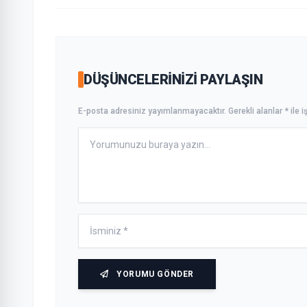
DÜŞÜNCELERINIZI PAYLAŞIN
E-posta adresiniz yayımlanmayacaktır. Gerekli alanlar * ile iş
YORUMU GÖNDER