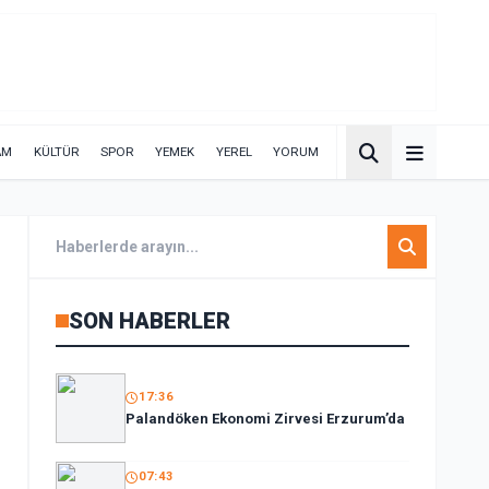
AM
KÜLTÜR
SPOR
YEMEK
YEREL
YORUM
SON HABERLER
17:36
Palandöken Ekonomi Zirvesi Erzurum’da
07:43