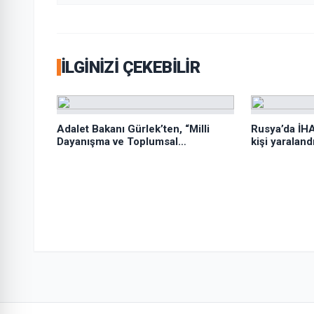
İLGINIZI ÇEKEBILIR
Adalet Bakanı Gürlek’ten, “Milli
Rusya’da İHA
Dayanışma ve Toplumsal
kişi yaraland
Bütünleşmenin Güçlendirilmesi
Kanun Teklifi”ne ilişkin paylaşım: