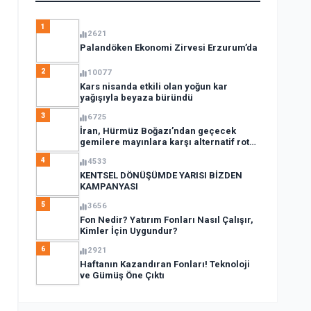
1
2621
Palandöken Ekonomi Zirvesi Erzurum’da
2
10077
Kars nisanda etkili olan yoğun kar
yağışıyla beyaza büründü
3
6725
İran, Hürmüz Boğazı’ndan geçecek
gemilere mayınlara karşı alternatif rota
açıkladı
4
4533
KENTSEL DÖNÜŞÜMDE YARISI BİZDEN
KAMPANYASI
5
3656
Fon Nedir? Yatırım Fonları Nasıl Çalışır,
Kimler İçin Uygundur?
6
2921
Haftanın Kazandıran Fonları! Teknoloji
ve Gümüş Öne Çıktı