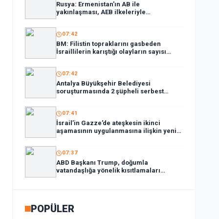
Rusya: Ermenistan’ın AB ile
yakınlaşması, AEB ilkeleriyle
bağdaşmıyor
07:42
BM: Filistin topraklarını gasbeden
İsraillilerin karıştığı olayların sayısı
1380’i aştı
07:42
Antalya Büyükşehir Belediyesi
soruşturmasında 2 şüpheli serbest
bırakıldı
07:41
İsrail’in Gazze’de ateşkesin ikinci
aşamasının uygulanmasına ilişkin yeni
yol haritasını reddettiği bildirildi
07:37
ABD Başkanı Trump, doğumla
vatandaşlığa yönelik kısıtlamaları
genişleten kararnameler imzaladı
POPÜLER