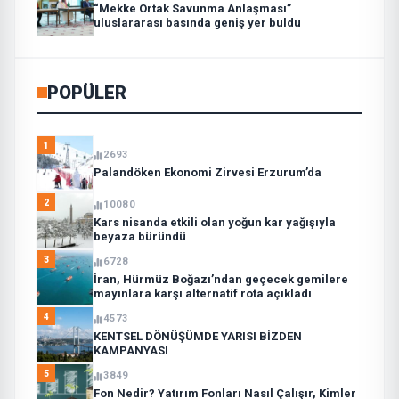
“Mekke Ortak Savunma Anlaşması”
uluslararası basında geniş yer buldu
POPÜLER
1
2693
Palandöken Ekonomi Zirvesi Erzurum’da
2
10080
Kars nisanda etkili olan yoğun kar yağışıyla
beyaza büründü
3
6728
İran, Hürmüz Boğazı’ndan geçecek gemilere
mayınlara karşı alternatif rota açıkladı
4
4573
KENTSEL DÖNÜŞÜMDE YARISI BİZDEN
KAMPANYASI
5
3849
Fon Nedir? Yatırım Fonları Nasıl Çalışır, Kimler