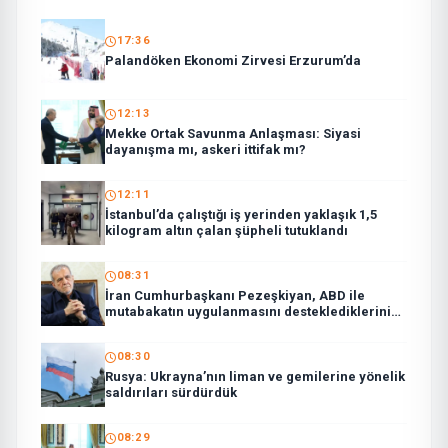
17:36
Palandöken Ekonomi Zirvesi Erzurum’da
12:13
Mekke Ortak Savunma Anlaşması: Siyasi
dayanışma mı, askeri ittifak mı?
12:11
İstanbul’da çalıştığı iş yerinden yaklaşık 1,5
kilogram altın çalan şüpheli tutuklandı
08:31
İran Cumhurbaşkanı Pezeşkiyan, ABD ile
mutabakatın uygulanmasını desteklediklerini
söyledi:
08:30
Rusya: Ukrayna’nın liman ve gemilerine yönelik
saldırıları sürdürdük
08:29