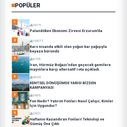
POPÜLER
1
2619
Palandöken Ekonomi Zirvesi Erzurum’da
2
10077
Kars nisanda etkili olan yoğun kar yağışıyla
beyaza büründü
3
6725
İran, Hürmüz Boğazı’ndan geçecek gemilere
mayınlara karşı alternatif rota açıkladı
4
4530
KENTSEL DÖNÜŞÜMDE YARISI BİZDEN
KAMPANYASI
5
3655
Fon Nedir? Yatırım Fonları Nasıl Çalışır, Kimler
İçin Uygundur?
6
2921
Haftanın Kazandıran Fonları! Teknoloji ve
Gümüş Öne Çıktı