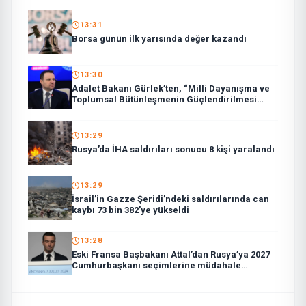
13:31
Borsa günün ilk yarısında değer kazandı
13:30
Adalet Bakanı Gürlek’ten, “Milli Dayanışma ve
Toplumsal Bütünleşmenin Güçlendirilmesi
Kanun Teklifi”ne ilişkin paylaşım:
13:29
Rusya’da İHA saldırıları sonucu 8 kişi yaralandı
13:29
İsrail’in Gazze Şeridi’ndeki saldırılarında can
kaybı 73 bin 382’ye yükseldi
13:28
Eski Fransa Başbakanı Attal’dan Rusya’ya 2027
Cumhurbaşkanı seçimlerine müdahale
suçlaması: