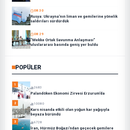
söyledi:
08:30
Rusya: Ukrayna’nın liman ve gemilerine yönelik
saldırıları sürdürdük
08:29
“Mekke Ortak Savunma Anlaşması”
uluslararası basında geniş yer buldu
POPÜLER
1
2683
Palandöken Ekonomi Zirvesi Erzurum’da
2
10080
Kars nisanda etkili olan yoğun kar yağışıyla
beyaza büründü
3
6728
İran, Hürmüz Boğazı’ndan geçecek gemilere