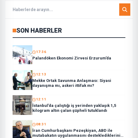
SON HABERLER
17:36
Palandöken Ekonomi Zirvesi Erzurum’da
12:13
Mekke Ortak Savunma Anlaşması: Siyasi
dayanışma mı, askeri ittifak mı?
12:11
İstanbul’da çalıştığı iş yerinden yaklaşık 1,5
kilogram altın çalan şüpheli tutuklandı
08:31
İran Cumhurbaşkanı Pezeşkiyan, ABD ile
mutabakatın uygulanmasını desteklediklerini