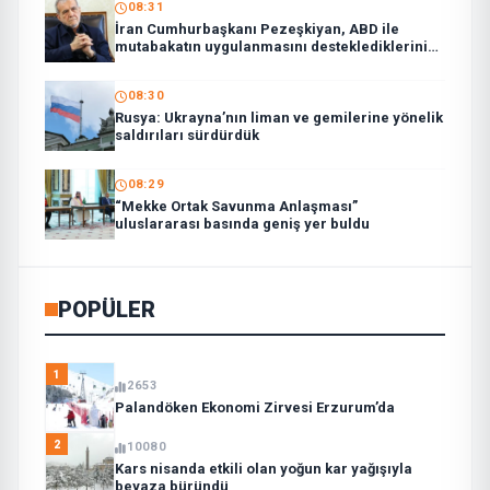
08:31
İran Cumhurbaşkanı Pezeşkiyan, ABD ile
mutabakatın uygulanmasını desteklediklerini
söyledi:
08:30
Rusya: Ukrayna’nın liman ve gemilerine yönelik
saldırıları sürdürdük
08:29
“Mekke Ortak Savunma Anlaşması”
uluslararası basında geniş yer buldu
POPÜLER
1
2653
Palandöken Ekonomi Zirvesi Erzurum’da
2
10080
Kars nisanda etkili olan yoğun kar yağışıyla
beyaza büründü