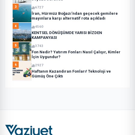
3
6727
İran, Hürmüz Boğazı’ndan geçecek gemilere
mayınlara karşı alternatif rota açıkladı
4
4560
KENTSEL DÖNÜŞÜMDE YARISI BİZDEN
KAMPANYASI
5
3743
Fon Nedir? Yatırım Fonları Nasıl Çalışır, Kimler
İçin Uygundur?
6
2927
Haftanın Kazandıran Fonları! Teknoloji ve
Gümüş Öne Çıktı