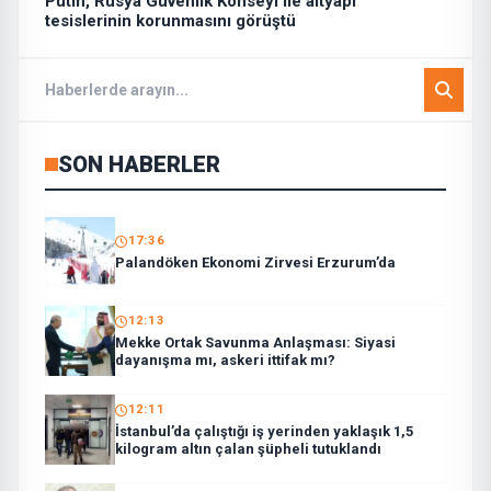
Putin, Rusya Güvenlik Konseyi ile altyapı
tesislerinin korunmasını görüştü
SON HABERLER
17:36
Palandöken Ekonomi Zirvesi Erzurum’da
12:13
Mekke Ortak Savunma Anlaşması: Siyasi
dayanışma mı, askeri ittifak mı?
12:11
İstanbul’da çalıştığı iş yerinden yaklaşık 1,5
kilogram altın çalan şüpheli tutuklandı