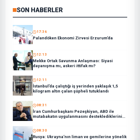
SON HABERLER
17:36
Palandöken Ekonomi Zirvesi Erzurum’da
12:13
Mekke Ortak Savunma Anlaşması: Siyasi
dayanışma mı, askeri ittifak mı?
12:11
İstanbul’da çalıştığı iş yerinden yaklaşık 1,5
kilogram altın çalan şüpheli tutuklandı
08:31
İran Cumhurbaşkanı Pezeşkiyan, ABD ile
mutabakatın uygulanmasını desteklediklerini
söyledi:
08:30
Rusya: Ukrayna’nın liman ve gemilerine yönelik