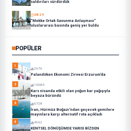
saldırıları sürdürdük
08:29
“Mekke Ortak Savunma Anlaşması”
uluslararası basında geniş yer buldu
POPÜLER
1
2676
Palandöken Ekonomi Zirvesi Erzurum’da
2
10080
Kars nisanda etkili olan yoğun kar yağışıyla
beyaza büründü
3
6728
İran, Hürmüz Boğazı’ndan geçecek gemilere
mayınlara karşı alternatif rota açıkladı
4
4562
KENTSEL DÖNÜŞÜMDE YARISI BİZDEN