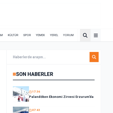
AM
KÜLTÜR
SPOR
YEMEK
YEREL
YORUM
SON HABERLER
17:36
Palandöken Ekonomi Zirvesi Erzurum’da
07:43