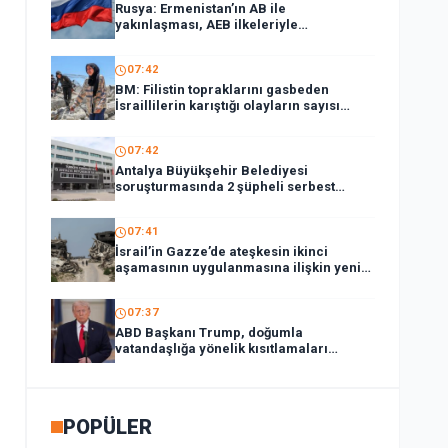
Rusya: Ermenistan’ın AB ile
yakınlaşması, AEB ilkeleriyle
bağdaşmıyor
07:42
BM: Filistin topraklarını gasbeden
İsraillilerin karıştığı olayların sayısı
1380’i aştı
07:42
Antalya Büyükşehir Belediyesi
soruşturmasında 2 şüpheli serbest
bırakıldı
07:41
İsrail’in Gazze’de ateşkesin ikinci
aşamasının uygulanmasına ilişkin yeni
yol haritasını reddettiği bildirildi
07:37
ABD Başkanı Trump, doğumla
vatandaşlığa yönelik kısıtlamaları
genişleten kararnameler imzaladı
POPÜLER