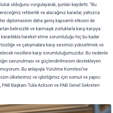
luluk olduğunu vurgulayarak, şunları kaydetti: “Bu
receğiniz rehberlik ve alacağınız kararlar, yalnızca
nter diplomasinin daha geniş kapsamlı etkisini de
rtan belirsizlik ve karmaşık zorluklarla karşı karşıya
kararlılıkla hareket etme sorumluluğu hiç bu kadar
tsizliğe ve çatışmalara karşı sesimizi yükseltmek ve
k, gelecek nesillere karşı sorumluluğumuzdur. Bu nedenle
flılığın savunulması ve güçlendirilmesini destekleyen
ı umuyorum. Bu anlayışla Yürütme Komitesi’ne
nizin ülkelerimiz ve işbirliğimiz için somut ve yapıcı
, PAB Başkanı Tulia Ackson ve PAB Genel Sekreteri