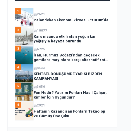
1
2621
Palandöken Ekonomi Zirvesi Erzurum’da
2
10077
Kars nisanda etkili olan yoğun kar
yağışıyla beyaza büründü
3
6725
İran, Hürmüz Boğazı’ndan geçecek
gemilere mayınlara karşı alternatif rota
açıkladı
4
4533
KENTSEL DÖNÜŞÜMDE YARISI BİZDEN
KAMPANYASI
5
3656
Fon Nedir? Yatırım Fonları Nasıl Çalışır,
Kimler İçin Uygundur?
6
2921
Haftanın Kazandıran Fonları! Teknoloji
ve Gümüş Öne Çıktı