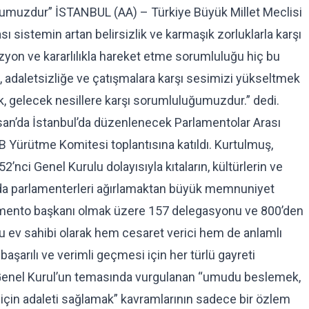
uğumuzdur” İSTANBUL (AA) – Türkiye Büyük Millet Meclisi
sistemin artan belirsizlik ve karmaşık zorluklarla karşı
zyon ve kararlılıkla hareket etme sorumluluğu hiç bu
 adaletsizliğe ve çatışmalara karşı sesimizi yükseltmek
rmek, gelecek nesillere karşı sorumluluğumuzdur.” dedi.
an’da İstanbul’da düzenlenecek Parlamentolar Arası
B Yürütme Komitesi toplantısına katıldı. Kurtulmuş,
’nci Genel Kurulu dolayısıyla kıtaların, kültürlerin ve
’da parlamenterleri ağırlamaktan büyük memnuniyet
lamento başkanı olmak üzere 157 delegasyonu ve 800’den
bunu ev sahibi olarak hem cesaret verici hem de anlamlı
başarılı ve verimli geçmesi için her türlü gayreti
ci Genel Kurul’un temasında vurgulanan “umudu beslemek,
 için adaleti sağlamak” kavramlarının sadece bir özlem