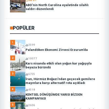
08:01
ABD’nin North Carolina eyaletinde silahlı
saldırı düzenlendi
POPÜLER
1
2599
Palandöken Ekonomi Zirvesi Erzurum’da
2
10077
Kars nisanda etkili olan yoğun kar yağışıyla
beyaza büründü
3
6725
İran, Hürmüz Boğazı’ndan geçecek gemilere
mayınlara karşı alternatif rota açıkladı
4
4518
KENTSEL DÖNÜŞÜMDE YARISI BİZDEN
KAMPANYASI
5
3606