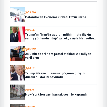
17:36
Palandöken Ekonomi Zirvesi Erzurum’da
09:23
Trump’ın “İran’da azalan mühimmata ilişkin
yanlış yönlendirildiği” gerekçesiyle Hegseth’e
sert çıktığı iddiası
09:22
ABD’nin ticari ham petrol stokları 2,5 milyon
varil arttı
09:21
Trump ülkeye düzensiz göçmen girişini
durdurduklarını savundu
08:01
New York borsası karışık seyirle kapandı