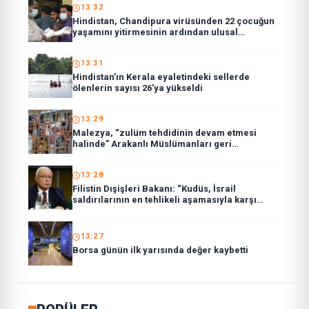
13:32
Hindistan, Chandipura virüsünden 22 çocuğun
yaşamını yitirmesinin ardından ulusal
müdahale ekibi görevlendirdi
13:31
Hindistan’ın Kerala eyaletindeki sellerde
ölenlerin sayısı 26’ya yükseldi
13:29
Malezya, “zulüm tehdidinin devam etmesi
halinde” Arakanlı Müslümanları geri
göndermeyecek
13:28
Filistin Dışişleri Bakanı: “Kudüs, İsrail
saldırılarının en tehlikeli aşamasıyla karşı
karşıya”
13:27
Borsa günün ilk yarısında değer kaybetti