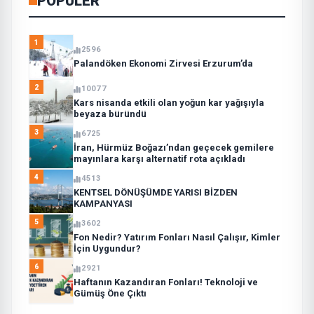
POPÜLER
1
2596
Palandöken Ekonomi Zirvesi Erzurum’da
2
10077
Kars nisanda etkili olan yoğun kar yağışıyla
beyaza büründü
3
6725
İran, Hürmüz Boğazı’ndan geçecek gemilere
mayınlara karşı alternatif rota açıkladı
4
4513
KENTSEL DÖNÜŞÜMDE YARISI BİZDEN
KAMPANYASI
5
3602
Fon Nedir? Yatırım Fonları Nasıl Çalışır, Kimler
İçin Uygundur?
6
2921
Haftanın Kazandıran Fonları! Teknoloji ve
Gümüş Öne Çıktı