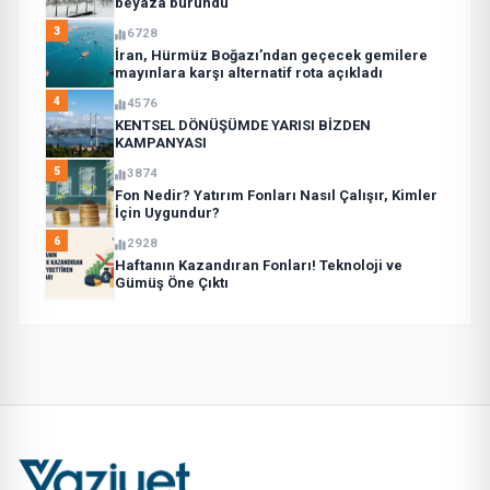
beyaza büründü
3
6728
İran, Hürmüz Boğazı’ndan geçecek gemilere
mayınlara karşı alternatif rota açıkladı
4
4576
KENTSEL DÖNÜŞÜMDE YARISI BİZDEN
KAMPANYASI
5
3874
Fon Nedir? Yatırım Fonları Nasıl Çalışır, Kimler
İçin Uygundur?
6
2928
Haftanın Kazandıran Fonları! Teknoloji ve
Gümüş Öne Çıktı