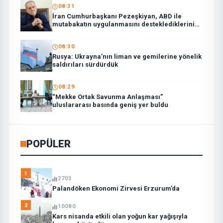
08:31
İran Cumhurbaşkanı Pezeşkiyan, ABD ile
mutabakatın uygulanmasını desteklediklerini
söyledi:
08:30
Rusya: Ukrayna’nın liman ve gemilerine yönelik
saldırıları sürdürdük
08:29
“Mekke Ortak Savunma Anlaşması”
uluslararası basında geniş yer buldu
POPÜLER
1
2703
Palandöken Ekonomi Zirvesi Erzurum’da
2
10080
Kars nisanda etkili olan yoğun kar yağışıyla