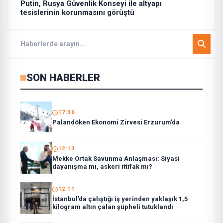
Putin, Rusya Güvenlik Konseyi ile altyapı
tesislerinin korunmasını görüştü
SON HABERLER
17:36
Palandöken Ekonomi Zirvesi Erzurum’da
12:13
Mekke Ortak Savunma Anlaşması: Siyasi
dayanışma mı, askeri ittifak mı?
12:11
İstanbul’da çalıştığı iş yerinden yaklaşık 1,5
kilogram altın çalan şüpheli tutuklandı