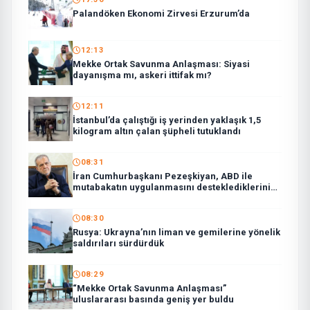
Palandöken Ekonomi Zirvesi Erzurum’da
12:13
Mekke Ortak Savunma Anlaşması: Siyasi
dayanışma mı, askeri ittifak mı?
12:11
İstanbul’da çalıştığı iş yerinden yaklaşık 1,5
kilogram altın çalan şüpheli tutuklandı
08:31
İran Cumhurbaşkanı Pezeşkiyan, ABD ile
mutabakatın uygulanmasını desteklediklerini
söyledi:
08:30
Rusya: Ukrayna’nın liman ve gemilerine yönelik
saldırıları sürdürdük
08:29
“Mekke Ortak Savunma Anlaşması”
uluslararası basında geniş yer buldu