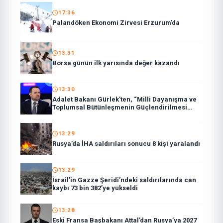
17:36
Palandöken Ekonomi Zirvesi Erzurum’da
13:31
Borsa günün ilk yarısında değer kazandı
13:30
Adalet Bakanı Gürlek’ten, “Milli Dayanışma ve
Toplumsal Bütünleşmenin Güçlendirilmesi
Kanun Teklifi”ne ilişkin paylaşım:
13:29
Rusya’da İHA saldırıları sonucu 8 kişi yaralandı
13:29
İsrail’in Gazze Şeridi’ndeki saldırılarında can
kaybı 73 bin 382’ye yükseldi
13:28
Eski Fransa Başbakanı Attal’dan Rusya’ya 2027