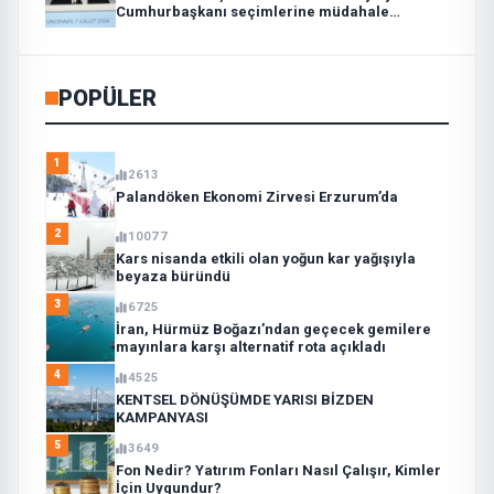
Cumhurbaşkanı seçimlerine müdahale
suçlaması:
POPÜLER
1
2613
Palandöken Ekonomi Zirvesi Erzurum’da
2
10077
Kars nisanda etkili olan yoğun kar yağışıyla
beyaza büründü
3
6725
İran, Hürmüz Boğazı’ndan geçecek gemilere
mayınlara karşı alternatif rota açıkladı
4
4525
KENTSEL DÖNÜŞÜMDE YARISI BİZDEN
KAMPANYASI
5
3649
Fon Nedir? Yatırım Fonları Nasıl Çalışır, Kimler
İçin Uygundur?