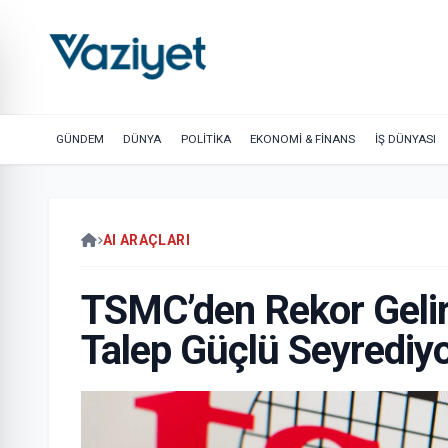
GÜNDEM
DÜNYA
POLİTİKA
EKONOMİ & FİNANS
İŞ DÜNYASI
AI ARAÇLARI
TSMC’den Rekor Gelir
Talep Güçlü Seyrediy