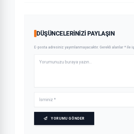
DÜŞÜNCELERINIZI PAYLAŞIN
E-posta adresiniz yayımlanmayacaktır. Gerekli alanlar * ile iş
YORUMU GÖNDER