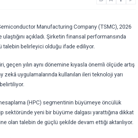
an Semiconductor Manufacturing Company (TSMC), 2026
ne ulaştığını açıkladı. Şirketin finansal performansında
talebin belirleyici olduğu ifade ediliyor.
iri, geçen yılın aynı dönemine kıyasla önemli ölçüde artış
y zekâ uygulamalarında kullanılan ileri teknoloji yarı
elirtiliyor.
nslı hesaplama (HPC) segmentinin büyümeye öncülük
çip sektöründe yeni bir büyüme dalgası yarattığına dikkat
ne olan talebin de güçlü şekilde devam ettiği aktarılıyor.