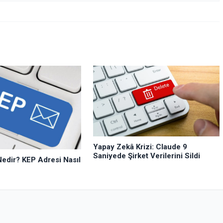
Yapay Zekâ Krizi: Claude 9
Saniyede Şirket Verilerini Sildi
edir? KEP Adresi Nasıl