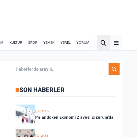
AM
KÜLTÜR
SPOR
YEMEK
YEREL
YORUM
SON HABERLER
17:36
Palandöken Ekonomi Zirvesi Erzurum’da
13:31