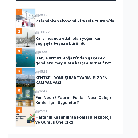
1
2610
Palandöken Ekonomi Zirvesi Erzurum’da
2
10077
Kars nisanda etkili olan yoğun kar
yağışıyla beyaza büründü
3
6725
İran, Hürmüz Boğazı’ndan geçecek
gemilere mayınlara karşı alternatif rota
açıkladı
4
4522
KENTSEL DÖNÜŞÜMDE YARISI BİZDEN
KAMPANYASI
5
3642
Fon Nedir? Yatırım Fonları Nasıl Çalışır,
Kimler İçin Uygundur?
6
2921
Haftanın Kazandıran Fonları! Teknoloji
ve Gümüş Öne Çıktı