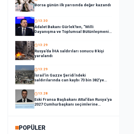
Borsa günün ilk yarısında değer kazandı
13:30
Adalet Bakanı Gürlek’ten, “Milli
Dayanışma ve Toplumsal Bütünleşmenin
Güçlendirilmesi Kanun Teklifi”ne ilişkin
paylaşım:
13:29
Rusya’da İHA saldırıları sonucu 8 kişi
yaralandı
13:29
İsrail’in Gazze Şeridi’ndeki
saldırılarında can kaybı 73 bin 382’ye
yükseldi
13:28
Eski Fransa Başbakanı Attal’dan Rusya’ya
2027 Cumhurbaşkanı seçimlerine
müdahale suçlaması:
POPÜLER