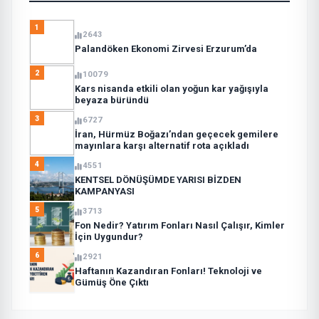
1
2643
Palandöken Ekonomi Zirvesi Erzurum’da
2
10079
Kars nisanda etkili olan yoğun kar yağışıyla
beyaza büründü
3
6727
İran, Hürmüz Boğazı’ndan geçecek gemilere
mayınlara karşı alternatif rota açıkladı
4
4551
KENTSEL DÖNÜŞÜMDE YARISI BİZDEN
KAMPANYASI
5
3713
Fon Nedir? Yatırım Fonları Nasıl Çalışır, Kimler
İçin Uygundur?
6
2921
Haftanın Kazandıran Fonları! Teknoloji ve
Gümüş Öne Çıktı