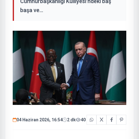
Cumhurbaşkanlığı Külliyesi'ndeki baş
başa ve...
04 Haziran 2026, 16:54
2 dk
40