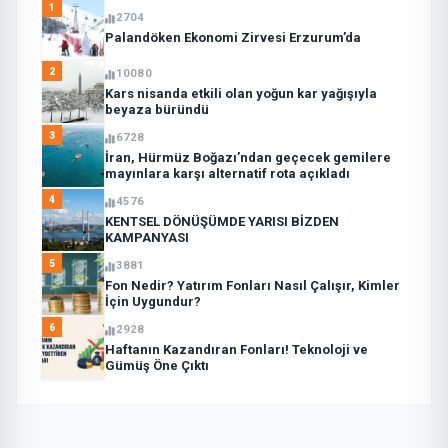
1
2704
Palandöken Ekonomi Zirvesi Erzurum’da
2
10080
Kars nisanda etkili olan yoğun kar yağışıyla
beyaza büründü
3
6728
İran, Hürmüz Boğazı’ndan geçecek gemilere
mayınlara karşı alternatif rota açıkladı
4
4576
KENTSEL DÖNÜŞÜMDE YARISI BİZDEN
KAMPANYASI
5
3881
Fon Nedir? Yatırım Fonları Nasıl Çalışır, Kimler
İçin Uygundur?
6
2928
Haftanın Kazandıran Fonları! Teknoloji ve
Gümüş Öne Çıktı