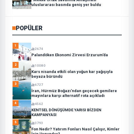
uluslararası basında geniş yer buldu
POPÜLER
1
2674
Palandöken Ekonomi Zirvesi Erzurum’da
2
10080
Kars nisanda etkili olan yoğun kar yağışıyla
beyaza büründü
3
6727
İran, Hürmüz Boğazı’ndan geçecek gemilere
mayınlara karşı alternatif rota açıkladı
4
4562
KENTSEL DÖNÜŞÜMDE YARISI BİZDEN
KAMPANYASI
5
3793
Fon Nedir? Yatırım Fonları Nasıl Çalışır, Kimler
İçin Uygundur?