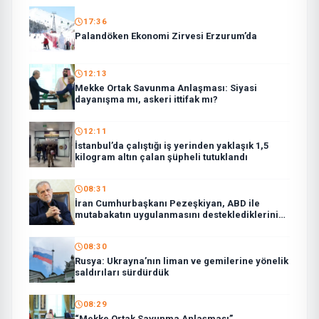
17:36
Palandöken Ekonomi Zirvesi Erzurum’da
12:13
Mekke Ortak Savunma Anlaşması: Siyasi
dayanışma mı, askeri ittifak mı?
12:11
İstanbul’da çalıştığı iş yerinden yaklaşık 1,5
kilogram altın çalan şüpheli tutuklandı
08:31
İran Cumhurbaşkanı Pezeşkiyan, ABD ile
mutabakatın uygulanmasını desteklediklerini
söyledi:
08:30
Rusya: Ukrayna’nın liman ve gemilerine yönelik
saldırıları sürdürdük
08:29
“Mekke Ortak Savunma Anlaşması”