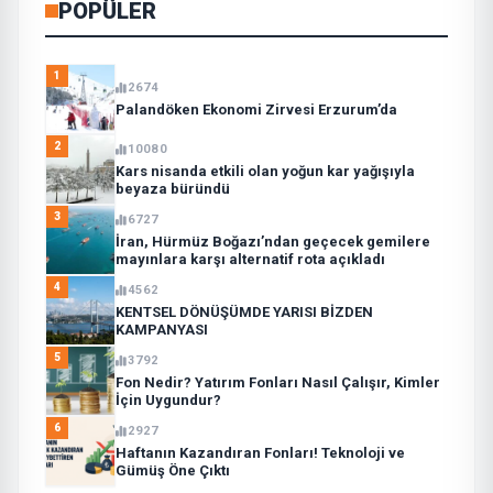
POPÜLER
1
2674
Palandöken Ekonomi Zirvesi Erzurum’da
2
10080
Kars nisanda etkili olan yoğun kar yağışıyla
beyaza büründü
3
6727
İran, Hürmüz Boğazı’ndan geçecek gemilere
mayınlara karşı alternatif rota açıkladı
4
4562
KENTSEL DÖNÜŞÜMDE YARISI BİZDEN
KAMPANYASI
5
3792
Fon Nedir? Yatırım Fonları Nasıl Çalışır, Kimler
İçin Uygundur?
6
2927
Haftanın Kazandıran Fonları! Teknoloji ve
Gümüş Öne Çıktı