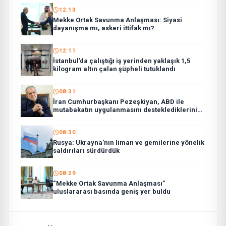
12:13
Mekke Ortak Savunma Anlaşması: Siyasi
dayanışma mı, askeri ittifak mı?
12:11
İstanbul’da çalıştığı iş yerinden yaklaşık 1,5
kilogram altın çalan şüpheli tutuklandı
08:31
İran Cumhurbaşkanı Pezeşkiyan, ABD ile
mutabakatın uygulanmasını desteklediklerini
söyledi:
08:30
Rusya: Ukrayna’nın liman ve gemilerine yönelik
saldırıları sürdürdük
08:29
“Mekke Ortak Savunma Anlaşması”
uluslararası basında geniş yer buldu