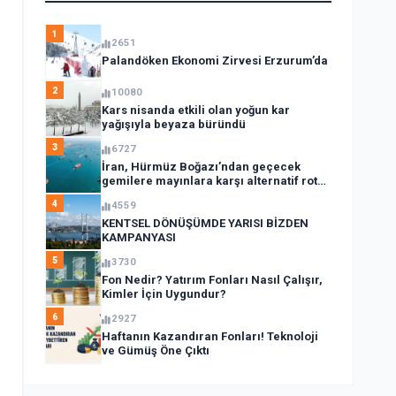
1
2651
Palandöken Ekonomi Zirvesi Erzurum’da
2
10080
Kars nisanda etkili olan yoğun kar
yağışıyla beyaza büründü
3
6727
İran, Hürmüz Boğazı’ndan geçecek
gemilere mayınlara karşı alternatif rota
açıkladı
4
4559
KENTSEL DÖNÜŞÜMDE YARISI BİZDEN
KAMPANYASI
5
3730
Fon Nedir? Yatırım Fonları Nasıl Çalışır,
Kimler İçin Uygundur?
6
2927
Haftanın Kazandıran Fonları! Teknoloji
ve Gümüş Öne Çıktı