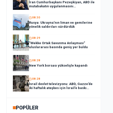
İran Cumhurbaşkanı Pezeşkiyan, ABD ile
mutabakatın uygulanmasını
desteklediklerini söyledi:
08:30
Rusya: Ukrayna’nın liman ve gemilerine
yönelik saldırıları sürdürdük
08:29
“Mekke Ortak Savunma Anlaşması”
uluslararası basında geniş yer buldu
08:28
New York borsası yükselişle kapandı
08:28
İsrail devlet televizyonu: ABD, Gazze’de
iki haftalık ateşkes için İsrail’e baskı
yapıyor
POPÜLER