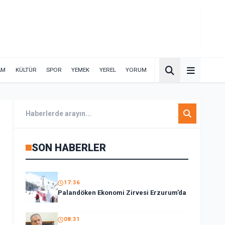
AM
KÜLTÜR
SPOR
YEMEK
YEREL
YORUM
SON HABERLER
17:36
Palandöken Ekonomi Zirvesi Erzurum’da
08:31