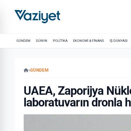
GÜNDEM
DÜNYA
POLİTİKA
EKONOMİ & FİNANS
İŞ DÜNYASI
GÜNDEM
UAEA, Zaporijya Nükle
laboratuvarın dronla h