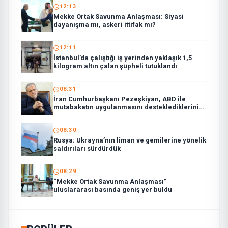
12:13
Mekke Ortak Savunma Anlaşması: Siyasi
dayanışma mı, askeri ittifak mı?
12:11
İstanbul’da çalıştığı iş yerinden yaklaşık 1,5
kilogram altın çalan şüpheli tutuklandı
08:31
İran Cumhurbaşkanı Pezeşkiyan, ABD ile
mutabakatın uygulanmasını desteklediklerini
söyledi:
08:30
Rusya: Ukrayna’nın liman ve gemilerine yönelik
saldırıları sürdürdük
08:29
“Mekke Ortak Savunma Anlaşması”
uluslararası basında geniş yer buldu