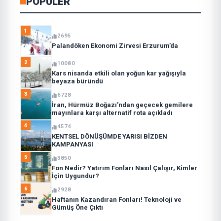
POPÜLER
1
2695
Palandöken Ekonomi Zirvesi Erzurum’da
2
10080
Kars nisanda etkili olan yoğun kar yağışıyla
beyaza büründü
3
6728
İran, Hürmüz Boğazı’ndan geçecek gemilere
mayınlara karşı alternatif rota açıkladı
4
4574
KENTSEL DÖNÜŞÜMDE YARISI BİZDEN
KAMPANYASI
5
3850
Fon Nedir? Yatırım Fonları Nasıl Çalışır, Kimler
İçin Uygundur?
6
2928
Haftanın Kazandıran Fonları! Teknoloji ve
Gümüş Öne Çıktı