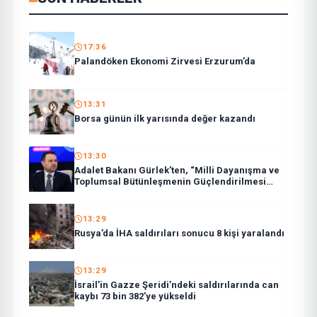
17:36
Palandöken Ekonomi Zirvesi Erzurum’da
13:31
Borsa günün ilk yarısında değer kazandı
13:30
Adalet Bakanı Gürlek’ten, “Milli Dayanışma ve
Toplumsal Bütünleşmenin Güçlendirilmesi
Kanun Teklifi”ne ilişkin paylaşım:
13:29
Rusya’da İHA saldırıları sonucu 8 kişi yaralandı
13:29
İsrail’in Gazze Şeridi’ndeki saldırılarında can
kaybı 73 bin 382’ye yükseldi