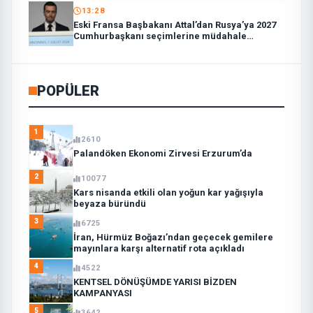
13:28
Eski Fransa Başbakanı Attal’dan Rusya’ya 2027
Cumhurbaşkanı seçimlerine müdahale
suçlaması:
POPÜLER
1
2610
Palandöken Ekonomi Zirvesi Erzurum’da
2
10077
Kars nisanda etkili olan yoğun kar yağışıyla
beyaza büründü
3
6725
İran, Hürmüz Boğazı’ndan geçecek gemilere
mayınlara karşı alternatif rota açıkladı
4
4522
KENTSEL DÖNÜŞÜMDE YARISI BİZDEN
KAMPANYASI
5
3642