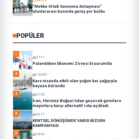
08:29
“Mekke Ortak Savunma Anlaşması”
uluslararası basında geniş yer buldu
POPÜLER
1
2711
Palandöken Ekonomi Zirvesi Erzurum’da
2
10080
Kars nisanda etkili olan yoğun kar yağışıyla
beyaza büründü
3
6728
İran, Hürmüz Boğazı’ndan geçecek gemilere
mayınlara karşı alternatif rota açıkladı
4
4577
KENTSEL DÖNÜŞÜMDE YARISI BİZDEN
KAMPANYASI
5
3894