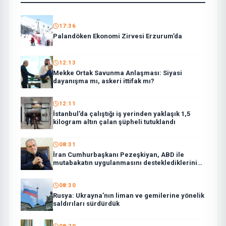
17:36
Palandöken Ekonomi Zirvesi Erzurum’da
12:13
Mekke Ortak Savunma Anlaşması: Siyasi
dayanışma mı, askeri ittifak mı?
12:11
İstanbul’da çalıştığı iş yerinden yaklaşık 1,5
kilogram altın çalan şüpheli tutuklandı
08:31
İran Cumhurbaşkanı Pezeşkiyan, ABD ile
mutabakatın uygulanmasını desteklediklerini
söyledi:
08:30
Rusya: Ukrayna’nın liman ve gemilerine yönelik
saldırıları sürdürdük