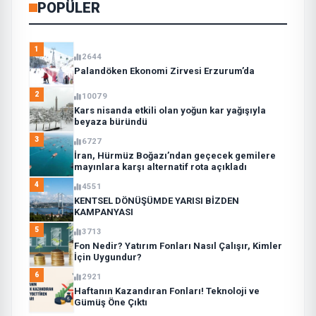
POPÜLER
1
2644
Palandöken Ekonomi Zirvesi Erzurum’da
2
10079
Kars nisanda etkili olan yoğun kar yağışıyla
beyaza büründü
3
6727
İran, Hürmüz Boğazı’ndan geçecek gemilere
mayınlara karşı alternatif rota açıkladı
4
4551
KENTSEL DÖNÜŞÜMDE YARISI BİZDEN
KAMPANYASI
5
3713
Fon Nedir? Yatırım Fonları Nasıl Çalışır, Kimler
İçin Uygundur?
6
2921
Haftanın Kazandıran Fonları! Teknoloji ve
Gümüş Öne Çıktı