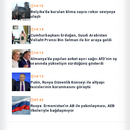
14:15
Belçika’da kurulan klima sayısı rekor seviyeye
ulaştı
14:14
Cumhurbaşkanı Erdoğan, Suudi Arabistan
Veliaht Prensi Bin Selman ile bir araya geldi
14:13
Almanya’da yapılan anket aşırı sağcı AfD’nin oy
oranında yükselişin sürdüğünü gösterdi
14:12
Putin, Rusya Güvenlik Konseyi ile altyapı
tesislerinin korunmasını görüştü
07:43
Rusya: Ermenistan’ın AB ile yakınlaşması, AEB
ilkeleriyle bağdaşmıyor