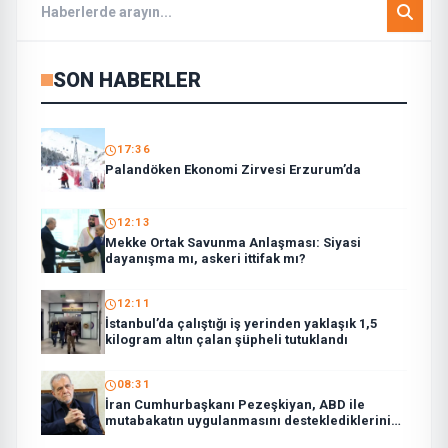
SON HABERLER
17:36
Palandöken Ekonomi Zirvesi Erzurum’da
12:13
Mekke Ortak Savunma Anlaşması: Siyasi
dayanışma mı, askeri ittifak mı?
12:11
İstanbul’da çalıştığı iş yerinden yaklaşık 1,5
kilogram altın çalan şüpheli tutuklandı
08:31
İran Cumhurbaşkanı Pezeşkiyan, ABD ile
mutabakatın uygulanmasını desteklediklerini
söyledi: