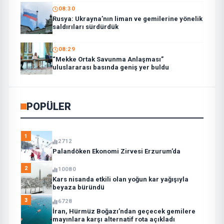
08:30
Rusya: Ukrayna’nın liman ve gemilerine yönelik
saldırıları sürdürdük
08:29
“Mekke Ortak Savunma Anlaşması”
uluslararası basında geniş yer buldu
POPÜLER
1
2712
Palandöken Ekonomi Zirvesi Erzurum’da
2
10080
Kars nisanda etkili olan yoğun kar yağışıyla
beyaza büründü
3
6728
İran, Hürmüz Boğazı’ndan geçecek gemilere
mayınlara karşı alternatif rota açıkladı