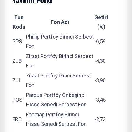
Yatırım Fonu
Fon
Getiri
Fon Adı
Kodu
(%)
Phillip Portföy Birinci Serbest
PPS
-6,59
Fon
Ziraat Portföy Birinci Serbest
ZJB
-4,30
Fon
Ziraat Portföy İkinci Serbest
ZJI
-3,90
Fon
Pardus Portföy Onbeşinci
POS
-3,45
Hisse Senedi Serbest Fon
Fonmap Portföy Birinci
FRC
-2,73
Hisse Senedi Serbest Fon