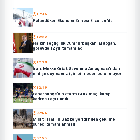
17:36
Palandöken Ekonomi Zirvesi Erzurum’da
12:22
Halkın seçtiği ilk Cumhurbaşkanı Erdoğan,
görevde 12 yılı tamamladı
12:20
İran: Mekke Ortak Savunma Anlaşması’ndan
endişe duymamız için bir neden bulunmuyor
12:19
Fenerbahçe’nin Sturm Graz maçı kamp
kadrosu açıklandı
07:56
Mısır: İsrail’in Gazze Şeridi’nden çekilme
süreci tamamlanmalı
07:55