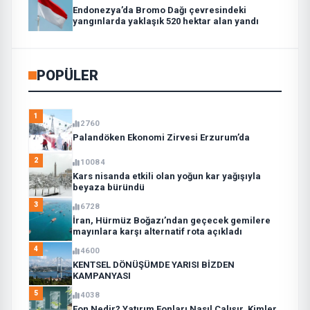
Endonezya’da Bromo Dağı çevresindeki
yangınlarda yaklaşık 520 hektar alan yandı
POPÜLER
1
2760
Palandöken Ekonomi Zirvesi Erzurum’da
2
10084
Kars nisanda etkili olan yoğun kar yağışıyla
beyaza büründü
3
6728
İran, Hürmüz Boğazı’ndan geçecek gemilere
mayınlara karşı alternatif rota açıkladı
4
4600
KENTSEL DÖNÜŞÜMDE YARISI BİZDEN
KAMPANYASI
5
4038
Fon Nedir? Yatırım Fonları Nasıl Çalışır, Kimler