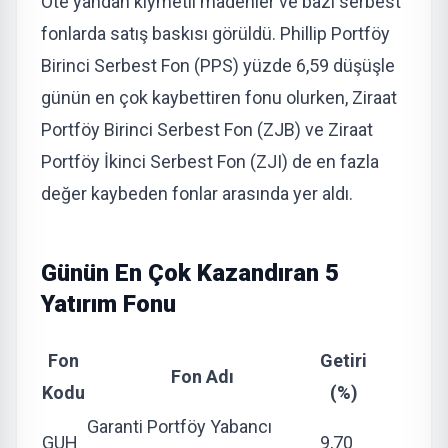
Öte yandan kıymetli madenler ve bazı serbest
fonlarda satış baskısı görüldü. Phillip Portföy
Birinci Serbest Fon (PPS) yüzde 6,59 düşüşle
günün en çok kaybettiren fonu olurken, Ziraat
Portföy Birinci Serbest Fon (ZJB) ve Ziraat
Portföy İkinci Serbest Fon (ZJI) de en fazla
değer kaybeden fonlar arasında yer aldı.
Günün En Çok Kazandıran 5
Yatırım Fonu
Fon
Getiri
Fon Adı
Kodu
(%)
Garanti Portföy Yabancı
GUH
9,70