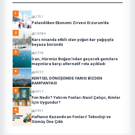
1
2751
Palandöken Ekonomi Zirvesi Erzurum’da
2
10084
Kars nisanda etkili olan yoğun kar yağışıyla
beyaza büründü
3
6728
İran, Hürmüz Boğazı’ndan geçecek gemilere
mayınlara karşı alternatif rota açıkladı
4
4597
KENTSEL DÖNÜŞÜMDE YARISI BİZDEN
KAMPANYASI
5
4017
Fon Nedir? Yatırım Fonları Nasıl Çalışır, Kimler
İçin Uygundur?
6
2931
Haftanın Kazandıran Fonları! Teknoloji ve
Gümüş Öne Çıktı