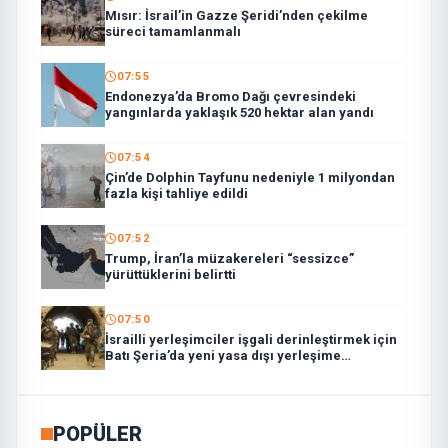
Mısır: İsrail’in Gazze Şeridi’nden çekilme
süreci tamamlanmalı
07:55
Endonezya’da Bromo Dağı çevresindeki
yangınlarda yaklaşık 520 hektar alan yandı
07:54
Çin’de Dolphin Tayfunu nedeniyle 1 milyondan
fazla kişi tahliye edildi
07:52
Trump, İran’la müzakereleri “sessizce”
yürüttüklerini belirtti
07:50
İsrailli yerleşimciler işgali derinleştirmek için
Batı Şeria’da yeni yasa dışı yerleşime
taşınmaya başladı
POPÜLER