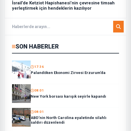
İsrail’de Ketziot Hapishanesi’nin çevresine timsah
yerleştirmek için hendeklerin kazılıyor
SON HABERLER
17:36
Palandöken Ekonomi Zirvesi Erzurum’da
08:01
New York borsası karışık seyirle kapandı
08:01
ABD’nin North Carolina eyaletinde silahlı
saldırı düzenlendi