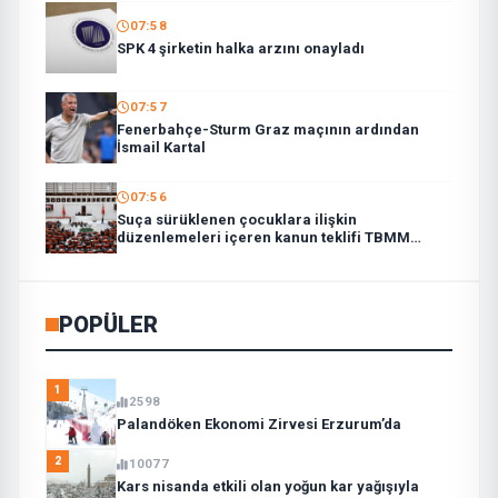
07:58
SPK 4 şirketin halka arzını onayladı
07:57
Fenerbahçe-Sturm Graz maçının ardından
İsmail Kartal
07:56
Suça sürüklenen çocuklara ilişkin
düzenlemeleri içeren kanun teklifi TBMM
Genel Kurulunda
POPÜLER
1
2598
Palandöken Ekonomi Zirvesi Erzurum’da
2
10077
Kars nisanda etkili olan yoğun kar yağışıyla