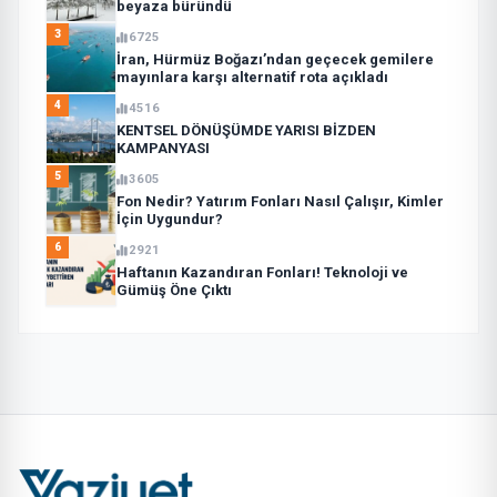
beyaza büründü
3
6725
İran, Hürmüz Boğazı’ndan geçecek gemilere
mayınlara karşı alternatif rota açıkladı
4
4516
KENTSEL DÖNÜŞÜMDE YARISI BİZDEN
KAMPANYASI
5
3605
Fon Nedir? Yatırım Fonları Nasıl Çalışır, Kimler
İçin Uygundur?
6
2921
Haftanın Kazandıran Fonları! Teknoloji ve
Gümüş Öne Çıktı