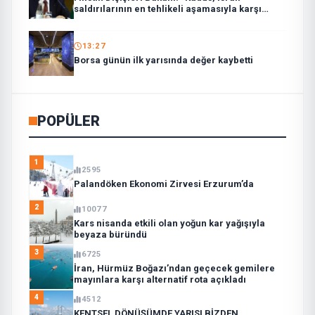
saldırılarının en tehlikeli aşamasıyla karşı
karşıya”
13:27
Borsa günün ilk yarısında değer kaybetti
POPÜLER
1
2595
Palandöken Ekonomi Zirvesi Erzurum’da
2
10077
Kars nisanda etkili olan yoğun kar yağışıyla
beyaza büründü
3
6725
İran, Hürmüz Boğazı’ndan geçecek gemilere
mayınlara karşı alternatif rota açıkladı
4
4512
KENTSEL DÖNÜŞÜMDE YARISI BİZDEN