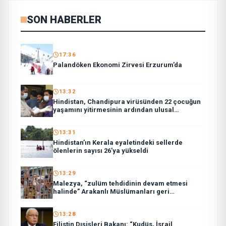
SON HABERLER
17:36
Palandöken Ekonomi Zirvesi Erzurum’da
13:32
Hindistan, Chandipura virüsünden 22 çocuğun
yaşamını yitirmesinin ardından ulusal
müdahale ekibi görevlendirdi
13:31
Hindistan’ın Kerala eyaletindeki sellerde
ölenlerin sayısı 26’ya yükseldi
13:29
Malezya, “zulüm tehdidinin devam etmesi
halinde” Arakanlı Müslümanları geri
göndermeyecek
13:28
Filistin Dışişleri Bakanı: “Kudüs, İsrail