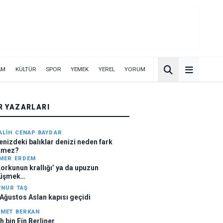
AM
KÜLTÜR
SPOR
YEMEK
YEREL
YORUM
R YAZARLARI
ALIH CENAP BAYDAR
izdeki balıklar denizi neden fark
tmez?
MER ERDEM
Korkunun krallığı’ ya da upuzun
üşmek…
YNUR TAŞ
 Ağustos Aslan kapısı geçidi
SMET BERKAN
ch bin Ein Berliner