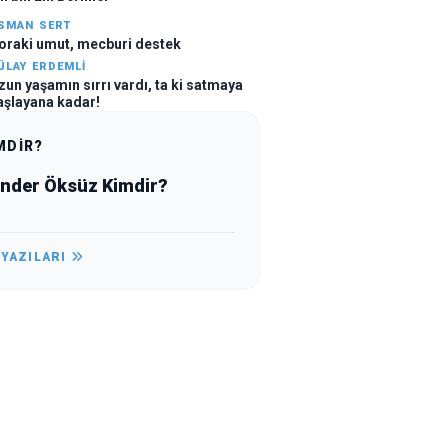
SMAN SERT
oraki umut, mecburi destek
ÜLAY ERDEMLI
zun yaşamın sırrı vardı, ta ki satmaya
aşlayana kadar!
MDİR?
ender Öksüz Kimdir?
 YAZILARI