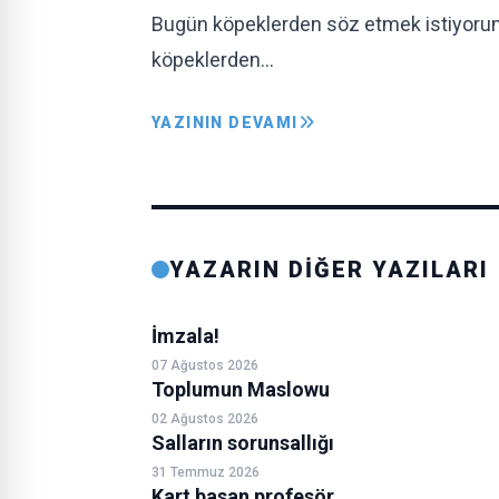
Bugün köpeklerden söz etmek istiyorum
köpeklerden…
YAZININ DEVAMI
YAZARIN DİĞER YAZILARI
İmzala!
07 Ağustos 2026
Toplumun Maslowu
02 Ağustos 2026
Salların sorunsallığı
31 Temmuz 2026
Kart basan profesör