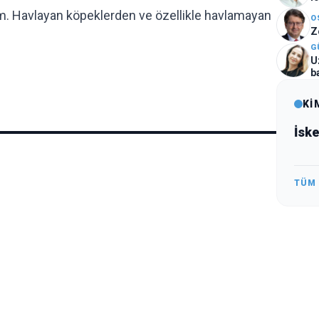
. Havlayan köpeklerden ve özellikle havlamayan
O
Z
G
U
b
Kİ
İsk
TÜM