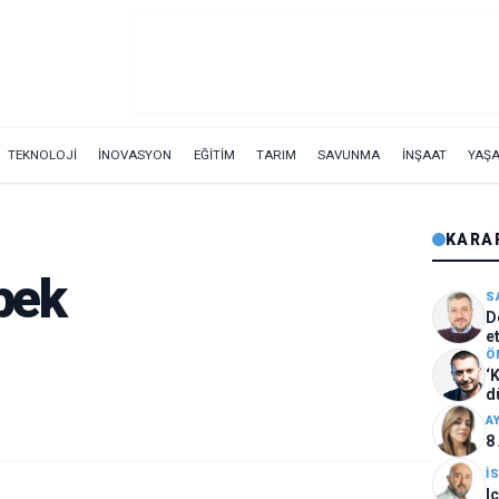
TEKNOLOJİ
İNOVASYON
EĞİTİM
TARIM
SAVUNMA
İNŞAAT
YAŞ
KARA
pek
S
Den
e
Ö
‘
d
A
8
İ
I