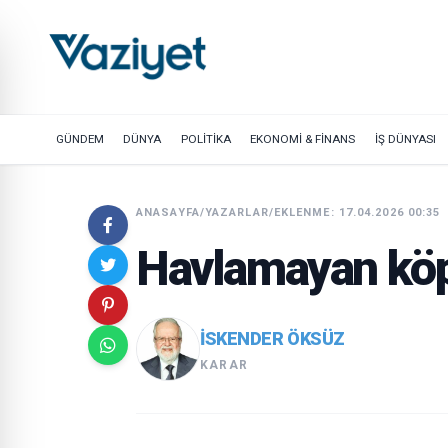
GÜNDEM
DÜNYA
POLİTİKA
EKONOMİ & FİNANS
İŞ DÜNYASI
ANASAYFA
/
YAZARLAR
/
EKLENME: 17.04.2026 00:35
Havlamayan kö
İSKENDER ÖKSÜZ
KARAR