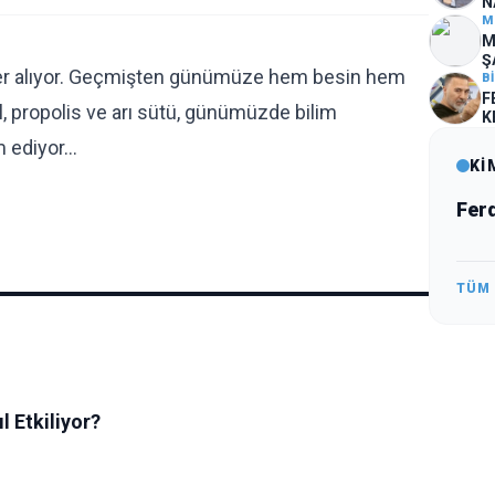
N
M
M
Ş
a yer alıyor. Geçmişten günümüze hem besin hem
İ
B
F
al, propolis ve arı sütü, günümüzde bilim
K
m ediyor…
Kİ
Fer
TÜM
l Etkiliyor?