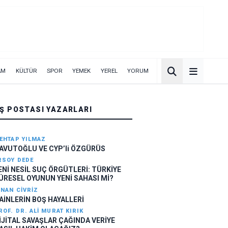
AM
KÜLTÜR
SPOR
YEMEK
YEREL
YORUM
IŞ POSTASI YAZARLARI
EHTAP YILMAZ
AVUTOĞLU VE CYP’li ÖZGÜRÜS
RSOY DEDE
ENİ NESİL SUÇ ÖRGÜTLERİ: TÜRKİYE
ÜRESEL OYUNUN YENİ SAHASI Mİ?
INAN CIVRIZ
AİNLERİN BOŞ HAYALLERİ
ROF. DR. ALI MURAT KIRIK
İJİTAL SAVAŞLAR ÇAĞINDA VERİYE