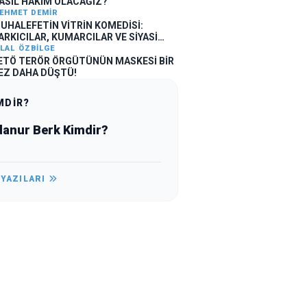
ASIL HAKİM OLACAĞIZ?
EHMET DEMIR
UHALEFETİN VİTRİN KOMEDİSİ:
ARKICILAR, KUMARCILAR VE SİYASİ
LLÜZYONLAR
ILAL ÖZBILGE
ETÖ TERÖR ÖRGÜTÜNÜN MASKESİ BİR
EZ DAHA DÜŞTÜ!
MDİR?
danur Berk Kimdir?
 YAZILARI