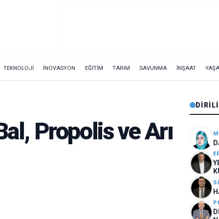
TEKNOLOJİ
İNOVASYON
EĞİTİM
TARIM
SAVUNMA
İNŞAAT
YAŞ
DIRIL
Bal, Propolis ve Arı
M
D
E
Y
K
S
H
P
D