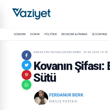
GÜNDEM
DÜNYA
POLİTİKA
EKONOMİ & FİNANS
İŞ DÜNYASI
ANASAYFA
/
YAZARLAR
/
EKLENME: 20.06.2026 14:25
Kovanın Şifası: 
Sütü
FERDANUR BERK
DIRILIŞ POSTASI