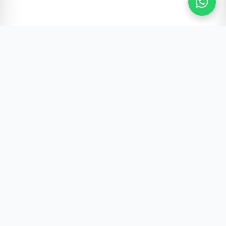
Gürültünün Ötesi | Türkiye ve Dünya Gündemi
Hızlı Erişim
Hakkımızda & Künye
Gizlilik Politikamız