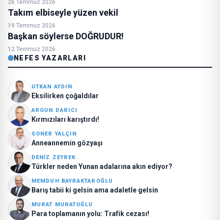
26 Temmuz 2026
Takım elbiseyle yüzen vekil
19 Temmuz 2026
Başkan söylerse DOĞRUDUR!
12 Temmuz 2026
NEFES YAZARLARI
UTKAN AYDIN
Eksilirken çoğaldılar
ARGUN DARICI
Kırmızıları karıştırdı!
SONER YALÇIN
Anneannemin gözyaşı
DENIZ ZEYREK
Türkler neden Yunan adalarına akın ediyor?
MEMDUH BAYRAKTAROĞLU
Barış tabii ki gelsin ama adaletle gelsin
MURAT MURATOĞLU
Para toplamanın yolu: Trafik cezası!