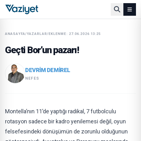
ANASAYFA
/
YAZARLAR
/
EKLENME: 27.06.2026 13:25
Geçti Bor’un pazarı!
DEVRIM DEMIREL
NEFES
Montella’nın 11’de yaptığı radikal, 7 futbolculu
rotasyon sadece bir kadro yenilemesi değil, oyun
felsefesindeki dönüşümün de zorunlu olduğunun